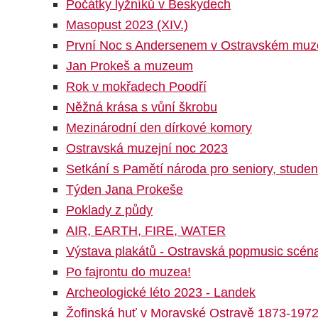
Počátky lyžníků v Beskydech
Masopust 2023 (XIV.)
První Noc s Andersenem v Ostravském muz
Jan Prokeš a muzeum
Rok v mokřadech Poodří
Něžná krása s vůní škrobu
Mezinárodní den dírkové komory
Ostravská muzejní noc 2023
Setkání s Pamětí národa pro seniory, studen
Týden Jana Prokeše
Poklady z půdy
AIR, EARTH, FIRE, WATER
Výstava plakátů - Ostravská popmusic scén
Po fajrontu do muzea!
Archeologické léto 2023 - Landek
Žofinská huť v Moravské Ostravě 1873-197