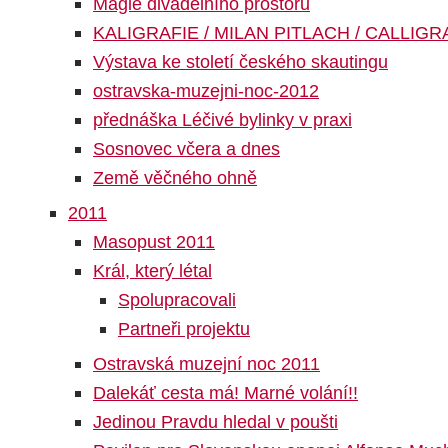
Magie divadelního prostoru
KALIGRAFIE / MILAN PITLACH / CALLIG
Výstava ke století českého skautingu
ostravska-muzejni-noc-2012
přednáška Léčivé bylinky v praxi
Sosnovec včera a dnes
Země věčného ohně
2011
Masopust 2011
Král, který létal
Spolupracovali
Partneři projektu
Ostravská muzejní noc 2011
Dalekáť cesta má! Marné volání!!
Jedinou Pravdu hledal v poušti