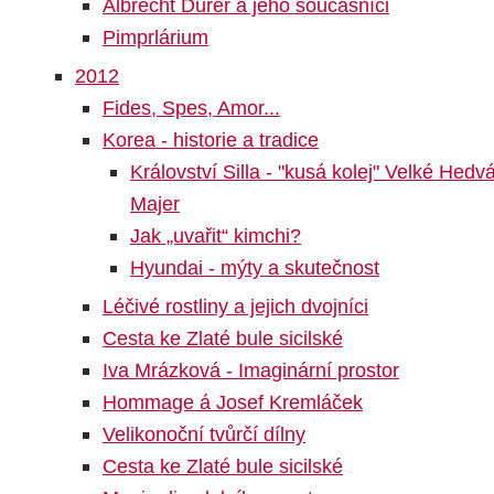
Albrecht Dürer a jeho současníci
Pimprlárium
2012
Fides, Spes, Amor...
Korea - historie a tradice
Království Silla - "kusá kolej" Velké Hedv
Majer
Jak „uvařit“ kimchi?
Hyundai - mýty a skutečnost
Léčivé rostliny a jejich dvojníci
Cesta ke Zlaté bule sicilské
Iva Mrázková - Imaginární prostor
Hommage á Josef Kremláček
Velikonoční tvůrčí dílny
Cesta ke Zlaté bule sicilské