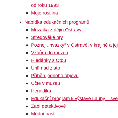
od roku 1993
Moje rostlina
Nabídka edukačních programů
Mozaika z dějin Ostravy
Středověké hry
Poznej „invazky“ v Ostravě, v krajině a je
Vzhůru do muzea
Hledánky s Otou
Uhlí nad zlato
Příběh jednoho objevu
Učte v muzeu
Heraldika
Edukační program k výstavě Lauby – svět
Žabí detektivové
Módní past