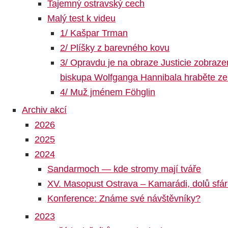
Tajemný ostravský cech
Malý test k videu
1/ Kašpar Trman
2/ Plíšky z barevného kovu
3/ Opravdu je na obraze Justicie zobraz
biskupa Wolfganga Hannibala hraběte z
4/ Muž jménem Föhglin
Archiv akcí
2026
2025
2024
Sandarmoch — kde stromy mají tváře
XV. Masopust Ostrava – Kamarádi, dolů sfá
Konference: Známe své návštěvníky?
2023