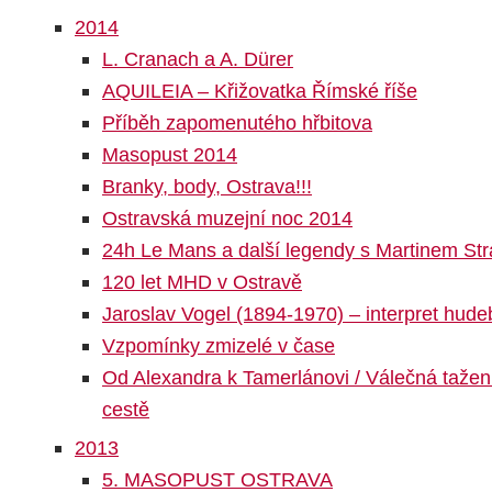
2014
L. Cranach a A. Dürer
AQUILEIA – Křižovatka Římské říše
Příběh zapomenutého hřbitova
Masopust 2014
Branky, body, Ostrava!!!
Ostravská muzejní noc 2014
24h Le Mans a další legendy s Martinem St
120 let MHD v Ostravě
Jaroslav Vogel (1894-1970) – interpret hude
Vzpomínky zmizelé v čase
Od Alexandra k Tamerlánovi / Válečná taže
cestě
2013
5. MASOPUST OSTRAVA