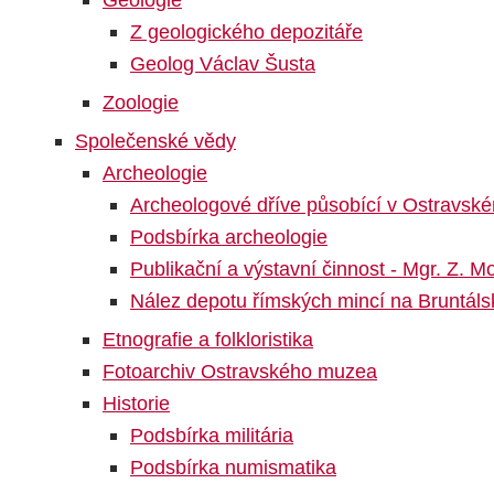
Z geologického depozitáře
Geolog Václav Šusta
Zoologie
Společenské vědy
Archeologie
Archeologové dříve působící v Ostravs
Podsbírka archeologie
Publikační a výstavní činnost - Mgr. Z. M
Nález depotu římských mincí na Bruntáls
Etnografie a folkloristika
Fotoarchiv Ostravského muzea
Historie
Podsbírka militária
Podsbírka numismatika