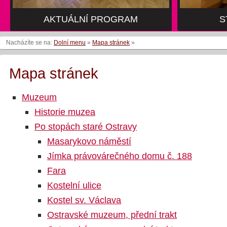
AKTUÁLNÍ PROGRAM
S
Nacházíte se na:
Dolní menu
»
Mapa stránek
»
Mapa stránek
Muzeum
Historie muzea
Po stopách staré Ostravy
Masarykovo náměstí
Jímka právovárečného domu č. 188
Fara
Kostelní ulice
Kostel sv. Václava
Ostravské muzeum, přední trakt