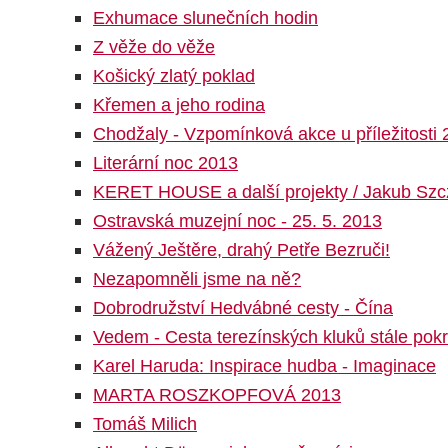
Exhumace slunečních hodin
Z věže do věže
Košický zlatý poklad
Křemen a jeho rodina
Chodžaly - Vzpomínková akce u příležitosti 2
Literární noc 2013
KERET HOUSE a další projekty / Jakub Szc
Ostravská muzejní noc - 25. 5. 2013
Vážený Ještěre, drahý Petře Bezruči!
Nezapomněli jsme na ně?
Dobrodružství Hedvábné cesty - Čína
Vedem - Cesta terezínských kluků stále pok
Karel Haruda: Inspirace hudba - Imaginace
MARTA ROSZKOPFOVÁ 2013
Tomáš Milich