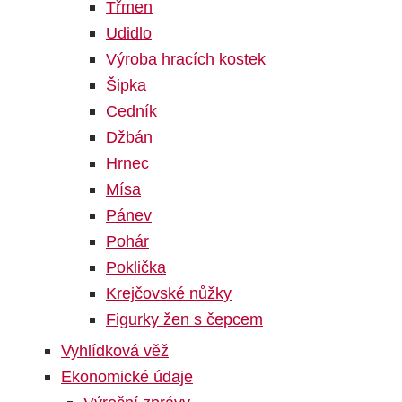
Třmen
Udidlo
Výroba hracích kostek
Šipka
Cedník
Džbán
Hrnec
Mísa
Pánev
Pohár
Poklička
Krejčovské nůžky
Figurky žen s čepcem
Vyhlídková věž
Ekonomické údaje