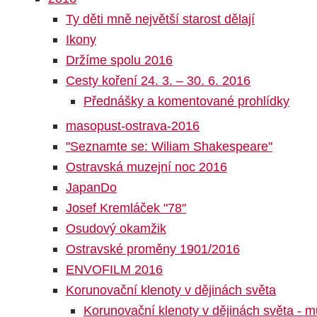
Ty děti mně největší starost dělají
Ikony
Držíme spolu 2016
Cesty koření 24. 3. – 30. 6. 2016
Přednášky a komentované prohlídky
masopust-ostrava-2016
"Seznamte se: Wiliam Shakespeare"
Ostravská muzejní noc 2016
JapanDo
Josef Kremláček "78"
Osudový okamžik
Ostravské proměny 1901/2016
ENVOFILM 2016
Korunovační klenoty v dějinách světa
Korunovační klenoty v dějinách světa - m