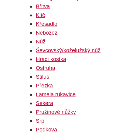
Břitva
Klíč
Křesadlo
Nebozez
Nůž
Ševcovský/koželužský nůž
Hrací kostka
Ostruha
Stilus
Přezka
Lamela rukavice
Sekera
Pružinové nůžky
Srp
Podkova