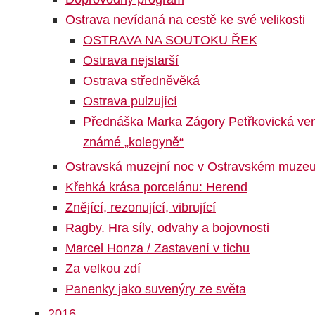
Ostrava nevídaná na cestě ke své velikosti
OSTRAVA NA SOUTOKU ŘEK
Ostrava nejstarší
Ostrava středněvěká
Ostrava pulzující
Přednáška Marka Zágory Petřkovická venu
známé „kolegyně“
Ostravská muzejní noc v Ostravském muze
Křehká krása porcelánu: Herend
Znějící, rezonující, vibrující
Ragby. Hra síly, odvahy a bojovnosti
Marcel Honza / Zastavení v tichu
Za velkou zdí
Panenky jako suvenýry ze světa
2016