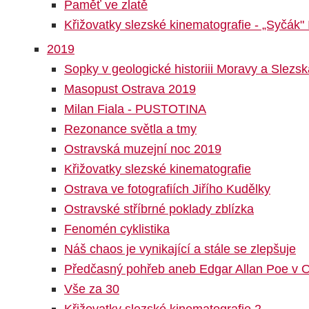
Paměť ve zlatě
Křižovatky slezské kinematografie - „Syčák" I
2019
Sopky v geologické historiii Moravy a Slezsk
Masopust Ostrava 2019
Milan Fiala - PUSTOTINA
Rezonance světla a tmy
Ostravská muzejní noc 2019
Křižovatky slezské kinematografie
Ostrava ve fotografiích Jiřího Kudělky
Ostravské stříbrné poklady zblízka
Fenomén cyklistika
Náš chaos je vynikající a stále se zlepšuje
Předčasný pohřeb aneb Edgar Allan Poe v 
Vše za 30
Křižovatky slezské kinematografie 2