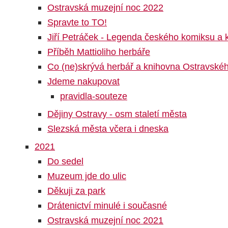
Ostravská muzejní noc 2022
Spravte to TO!
Jiří Petráček - Legenda českého komiksu a k
Příběh Mattioliho herbáře
Co (ne)skrývá herbář a knihovna Ostravsk
Jdeme nakupovat
pravidla-souteze
Dějiny Ostravy - osm staletí města
Slezská města včera i dneska
2021
Do sedel
Muzeum jde do ulic
Děkuji za park
Drátenictví minulé i současné
Ostravská muzejní noc 2021