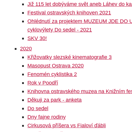
Již 115 let dobýváme svět aneb Láhev do ka
Festival ostravských knihoven 2021
Ohlédnutí za projektem MUZEUM JDE DO U
cyklovýlety Do sedel - 2021
SKV 30!
2020
Křižovatky slezské kinematografie 3
Masopust Ostrava 2020
Fenomén cyklistika 2
Rok v Poodří
Knihovna ostravského muzea na Knižním fes
Děkuji za park - anketa
Do sedel
Dny fajne rodiny
Cirkusová příšera vs Fialoví ďábli