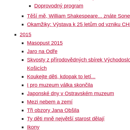
Doprovodný program
Těší mě, William Shakespeare... znáte Sone
Okamžiky: Výstava k 25 letům od vzniku C
2015
Masopust 2015
Jaro na Odře
Skvosty z přírodovědných sbírek Východos
Košicích
Koukejte děti, kdopak to letí...
I pro muzeum válka skončila
Japonské dny v Ostravském muzeum
Mezi nebem a zemí
Tři obzory Jana Obšila
Ty děti mně největší starost dělají
Ikony