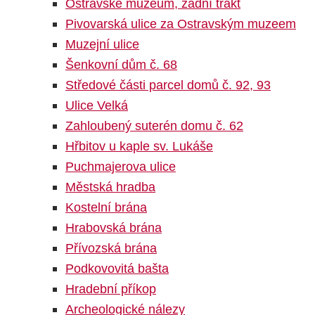
Ostravské muzeum, zadní trakt
Pivovarská ulice za Ostravským muzeem
Muzejní ulice
Šenkovní dům č. 68
Středové části parcel domů č. 92, 93
Ulice Velká
Zahloubený suterén domu č. 62
Hřbitov u kaple sv. Lukáše
Puchmajerova ulice
Městská hradba
Kostelní brána
Hrabovská brána
Přívozská brána
Podkovovitá bašta
Hradební příkop
Archeologické nálezy