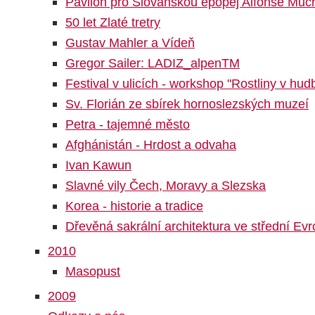
Pavilon pro Slovanskou epopej Alfonse Muc
50 let Zlaté tretry
Gustav Mahler a Vídeň
Gregor Sailer: LADIZ_alpenTM
Festival v ulicích - workshop "Rostliny v hud
Sv. Florián ze sbírek hornoslezských muzeí
Petra - tajemné město
Afghánistán - Hrdost a odvaha
Ivan Kawun
Slavné vily Čech, Moravy a Slezska
Korea - historie a tradice
Dřevěná sakrální architektura ve střední Ev
2010
Masopust
2009