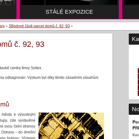
STÁLÉ EXPOZICE
avy
»
Středové části parcel domů č. 92, 93
»
Ka
omů č. 92, 93
avbě centra firmy Soltex.
zcela odbagrován. Výzkum byl díky těmto zásadním zásahům
kumů
No
í města k výsostným
lupy, zde vystavěné
Po
é svou čelní stranou
Př
 Ostravy – do dnešní
Kur
vskou bránou. Význam