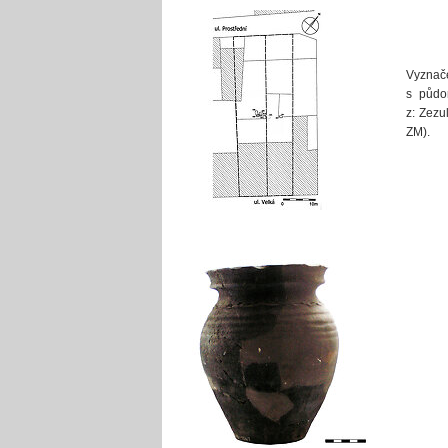
Vyznač
s půdor
z: Zezu
ZM).