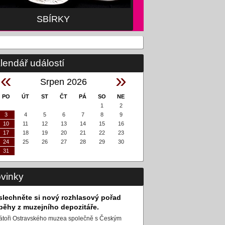
SBÍRKY
lendář událostí
«
»
Srpen 2026
PO
ÚT
ST
ČT
PÁ
SO
NE
1
2
3
4
5
6
7
8
9
10
11
12
13
14
15
16
17
18
19
20
21
22
23
24
25
26
27
28
29
30
31
vinky
slechněte si nový rozhlasový pořad
íběhy z muzejního depozitáře.
átoři Ostravského muzea společně s Českým