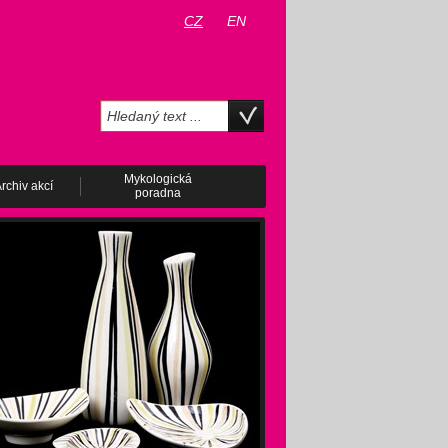
CZ
EN
Mykologická
rchiv akcí
poradna