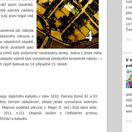
roz
iž jejich vlastníků.
z m
 obě parcely nadány
pře
 svůj pivní regál obě
muz
14:
Čes
kamenné zdi, několik
kládaného valouny a
08.
na odpadních objektů
řešená podobně jako
y za nimiž byly vodorovně naskládány desky. Jedna z jímek měla
 odpadní výplně byly vyzvednuty především keramické nálezy – i
V m
 výplň datovat do 14. případně 15. století.
pr
jed
apy stabilního katastru z roku 1833. Parcely domů 92 a 93
může
něny černým obtažením, oblast jímek vyznačena zeleným
hrá
 Mapový podklad převzat z: Majer D. (ed.)
Král který létal
,
www
a 2011, s.111. Originál uložen v Ústředním archivu
ičství a katastru.
22.