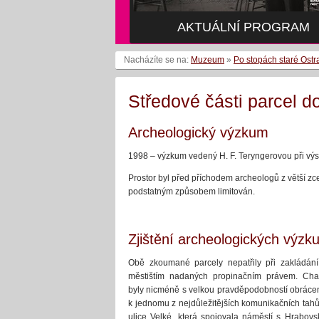
AKTUÁLNÍ PROGRAM
Nacházíte se na:
Muzeum
»
Po stopách staré Ostr
Středové části parcel d
Archeologický výzkum
1998 – výzkum vedený H. F. Teryngerovou při výst
Prostor byl před příchodem archeologů z větší 
podstatným způsobem limitován.
Zjištění archeologických výz
Obě zkoumané parcely nepatřily při zakládán
městištím nadaných propinačním právem. Cha
byly nicméně s velkou pravděpodobností obrácen
k jednomu z nejdůležitějších komunikačních tahů
ulice Velké, která spojovala náměstí s Hrabo