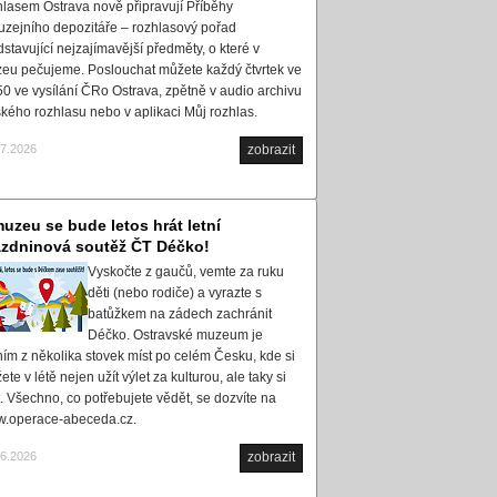
hlasem Ostrava nově připravují Příběhy
uzejního depozitáře – rozhlasový pořad
dstavující nejzajímavější předměty, o které v
eu pečujeme. Poslouchat můžete každý čtvrtek ve
50 ve vysílání ČRo Ostrava, zpětně v audio archivu
kého rozhlasu nebo v aplikaci Můj rozhlas.
07.2026
zobrazit
uzeu se bude letos hrát letní
ázdninová soutěž ČT Déčko!
Vyskočte z gaučů, vemte za ruku
děti (nebo rodiče) a vyrazte s
batůžkem na zádech zachránit
Déčko. Ostravské muzeum je
ním z několika stovek míst po celém Česku, kde si
te v létě nejen užít výlet za kulturou, ale taky si
t. Všechno, co potřebujete vědět, se dozvíte na
.operace-abeceda.cz.
06.2026
zobrazit