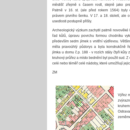
městišť zřejmě s časem rostl, stejně jako prest
Patrně v 16. st. (ale před rokem 1564) byly
právem pivního šenku. V 17. a 18. století, ale o
usedlosti postupně přišly.
Archeologický výzkum zachytil patrně novověké 
řad kůlů, úpravu povrchu formou chodníku vy
především sedm jímek s vnitřní výdřevou. Větši
měla pravoúhlý půdorys a byla konstrukčně 
jímka u domu č.p. 188 - v rozích stály čtyři kůl
kruhový průřez a místo bednění byl použit sud. Z
celé nebo téměř celé nádoby, které umožňují jejich
ZM
Výřez m
zvýraz
kruhem.
Ostrav
zeměměř