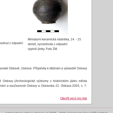
Miniaturní keramická nádobka, 14. - 15.
yzvednut z odpadní
století, vyzvednuta z odpadní
výplně jímky. Foto ZM.
ravské Ostravě,
Ostrava. Příspěvky k dějinám a výstavbě Ostravy
é Ostravy (Archeologické výzkumy v historickém jádru města
inám a současnosti Ostravy a Ostravska
21.
Ostrava 2003, s. 7-
Otevřít verzi pro tisk