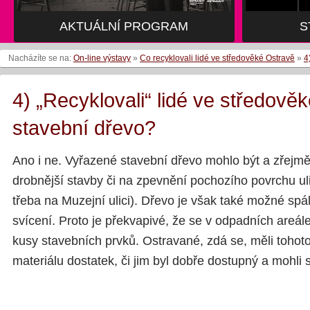
AKTUÁLNÍ PROGRAM
S
Nacházíte se na:
On-line výstavy
»
Co recyklovali lidé ve středověké Ostravě
»
4
4) „Recyklovali“ lidé ve středově
stavební dřevo?
Ano i ne. Vyřazené stavební dřevo mohlo být a zřejmě 
drobnější stavby či na zpevnění pochozího povrchu ulic
třeba na Muzejní ulici). Dřevo je však také možné spál
svícení. Proto je překvapivé, že se v odpadních areál
kusy stavebních prvků. Ostravané, zdá se, měli tohot
materiálu dostatek, či jim byl dobře dostupný a mohli si