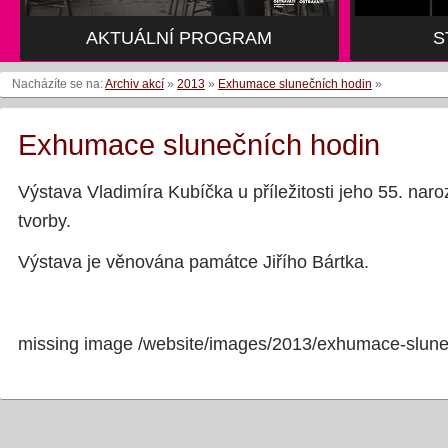
AKTUÁLNÍ PROGRAM
S
Nacházíte se na:
Archiv akcí
»
2013
»
Exhumace slunečních hodin
»
Exhumace slunečních hodin
Výstava Vladimíra Kubíčka u příležitosti jeho 55. naro
tvorby.
Výstava je věnována památce Jiřího Bártka.
missing image /website/images/2013/exhumace-slune