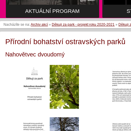
AKTUÁLNÍ PROGRAM
S
Nacházíte se na:
Archiv akcí
»
Děkuji za park - projekt roku 2020-2021
»
Děkuji 
Přírodní bohatství ostravských parků
Nahovětvec dvoudomý