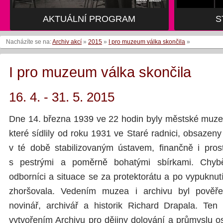
AKTUÁLNÍ PROGRAM
S
Nacházíte se na:
Archiv akcí
»
2015
»
I pro muzeum válka skončila
»
I pro muzeum válka skončila
16. 4. - 31. 5. 2015
Dne 14. března 1939 ve 22 hodin byly městské muze
které sídlily od roku 1931 ve Staré radnici, obsaze
v té době stabilizovaným ústavem, finančně i pro
s pestrými a poměrně bohatými sbírkami. Chyb
odborníci a situace se za protektorátu a po vypuknutí
zhoršovala. Vedením muzea i archivu byl pověř
novinář, archivář a historik Richard Drapala. Ten
vytvořením Archivu pro dějiny dolování a průmyslu os