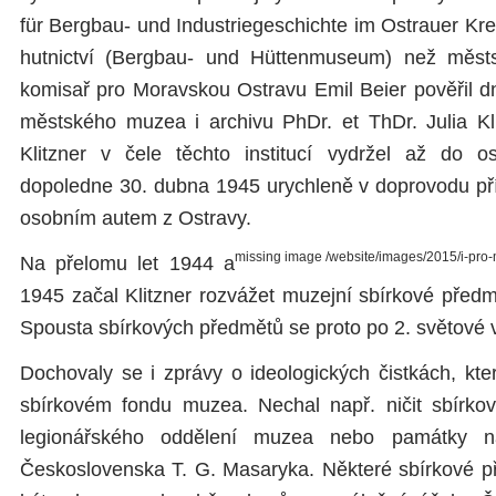
für Bergbau- und Industriegeschichte im Ostrauer Kr
hutnictví (Bergbau- und Hüttenmuseum) než měs
komisař pro Moravskou Ostravu Emil Beier pověřil 
městského muzea i archivu PhDr. et ThDr. Julia Kl
Klitzner v čele těchto institucí vydržel až do 
dopoledne 30. dubna 1945 urychleně v doprovodu pří
osobním autem z Ostravy.
missing image /website/images/2015/i-pro-
Na přelomu let 1944 a
1945 začal Klitzner rozvážet muzejní sbírkové předm
Spousta sbírkových předmětů se proto po 2. světové 
Dochovaly se i zprávy o ideologických čistkách, kte
sbírkovém fondu muzea. Nechal např. ničit sbírkov
legionářského oddělení muzea nebo památky na
Československa T. G. Masaryka. Některé sbírkové p