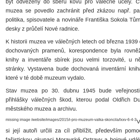
být odvezeny do sběru kovů pro válečné účely.
muzea se povedlo zachránit před zkázou např. p
politika, spisovatele a novináře Františka Sokola T
desky z průčelí Nové radnice.
K historii muzea ve válečných letech od března 1939
dochovaných pramenů, korespondence byla rovněž
knihy a inventáře sbírek jsou velmi torzovité, u n
stránky. Vystavena bude dochovaná inventární knih
které v té době muzeum vydalo.
Stav muzea po 30. dubnu 1945 bude veřejnosti p
přihlášky válečných škod, kterou podal Oldřich Du
městského muzea a archivu.
missing image /website/images/2015/i-pro-muzeum-valka-skoncila/lxxv-6-4-3
V
si její autoři určili za cíl přiblížit, především pomo
fašistickou okupaci Moravské Ostravy a bojové udál