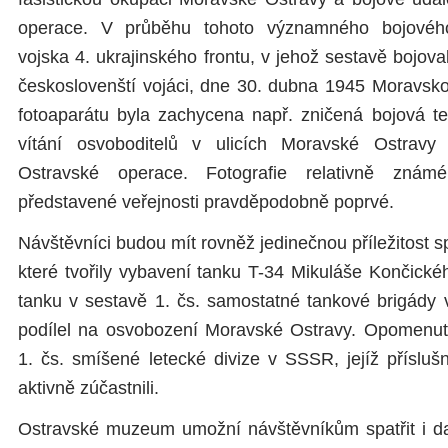
operace. V průběhu tohoto významného bojového 
vojska 4. ukrajinského frontu, v jehož sestavě bojova
českoslovenští vojáci, dne 30. dubna 1945 Moravsk
fotoaparátu byla zachycena např. zničená bojová tec
vítání osvoboditelů v ulicích Moravské Ostravy 
Ostravské operace. Fotografie relativně známé
představené veřejnosti pravděpodobně poprvé.
Návštěvníci budou mít rovněž jedinečnou příležitost s
které tvořily vybavení tanku T-34 Mikuláše Končického
tanku v sestavě 1. čs. samostatné tankové brigády
podílel na osvobození Moravské Ostravy. Opomenut
1. čs. smíšené letecké divize v SSSR, jejíž přísluš
aktivně zúčastnili.
Ostravské muzeum umožní návštěvníkům spatřit i da