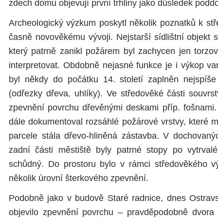
zdech domu objevují první trhliny jako důsledek poddo
Archeologický výzkum poskytl několik poznatků k s
časně novověkému vývoji. Nejstarší sídlištní objekt sn
který patrně zanikl požárem byl zachycen jen torzovi
interpretovat. Obdobně nejasné funkce je i výkop va
byl někdy do počátku 14. století zaplněn nejspí
(odřezky dřeva, uhlíky). Ve středověké části souvrstv
zpevnění povrchu dřevěnými deskami příp. fošnami.
dále dokumentoval rozsáhlé požárové vrstvy, které 
parcele stála dřevo-hliněná zástavba. V dochovaný
zadní části městiště byly patrné stopy po vytrval
schůdný. Do prostoru bylo v rámci středověkého v
několik úrovní šterkového zpevnění.
Podobně jako v budově Staré radnice, dnes Ostrav
objevilo zpevnění povrchu – pravděpodobně dvora