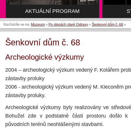
AKTUÁLNÍ PROGRAM
AKTUÁLNÍ PROGRAM
S
S
Nacházíte se na:
Muzeum
»
Po stopách staré Ostravy
»
Šenkovní dům č. 68
»
Šenkovní dům č. 68
Archeologické výzkumy
2004 – archeologický výzkum vedený F. Kolářem prob
zástavby proluky
2006 - archeologický výzkum vedený M. Kieconěm pro
zástavby proluky.
Archeologické výzkumy byly realizovány ve středové 
Bohužel zde v podstatné části prostoru došlo k 
původních terénů neohlášenými stavbami.