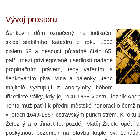
Vývoj prostoru
Šenkovní dům označený na indikační
skice stabilního katastru z roku 1833
číslem 68 a nesoucí původně číslo 65,
patřil mezi privilegované usedlosti nadané
propinačním právem, tedy vařením a
šenkováním piva, vína a pálenky. Jeho
majitelé vystupují z anonymity během
třicetileté války, kdy jej roku 1638 vlastnil řezník A
Tento muž patřil k přední městské honoraci o čemž m
v letech 1649-1667 ostravským purkmistrem. K roku 1
Železný a o třináct let později Matěj Žídek, opět ř
poskytnout pozemek na stavbu kaple sv. Lukáš