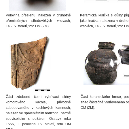
Polovina přeslenu, nalezen v druhotně
Keramická kulička s důlky při
přemístěných středověkých vrstvách,
jako hračka, nalezena v druho
14.-15. století, foto OM (ZM).
vrstvách, 14.-15. století, foto O
Část zdobené čelní vyhřívací stěny
Část keramického hrnce, po
komorového kachle, původně
snad částečně vydřeveného objek
zabudovaného v kachlových kamnech,
OM (ZM).
nalezen ve spáleništním horizontu patrně
souvisejícím s požárem Ostravy roku
1556, 1. polovina 16. století, foto OM