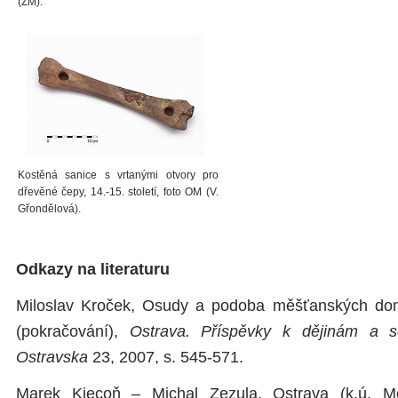
(ZM).
Kostěná sanice s vrtanými otvory pro
dřevěné čepy, 14.-15. století, foto OM (V.
Gřondělová).
Odkazy na literaturu
Miloslav Kroček, Osudy a podoba měšťanských dom
(pokračování),
Ostrava. Příspěvky k dějinám a s
Ostravska
23, 2007, s. 545-571.
Marek Kiecoň – Michal Zezula, Ostrava (k.ú. Mo