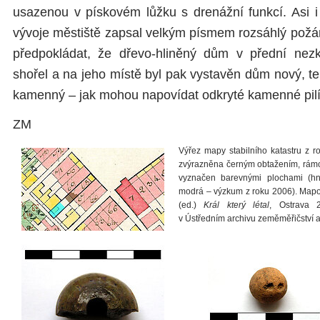
usazenou v pískovém lůžku s drenážní funkcí. Asi 
vývoje městiště zapsal velkým písmem rozsáhlý požá
předpokládat, že dřevo-hliněný dům v přední nez
shořel a na jeho místě byl pak vystavěn dům nový, tent
kamenný – jak mohou napovídat odkryté kamenné pilí
ZM
Výřez mapy stabilního katastru z 
zvýrazněna černým obtažením, rámc
vyznačen barevnými plochami (h
modrá – výzkum z roku 2006). Mapov
(ed.)
Král který létal
, Ostrava 2
v Ústředním archivu zeměměřičství a