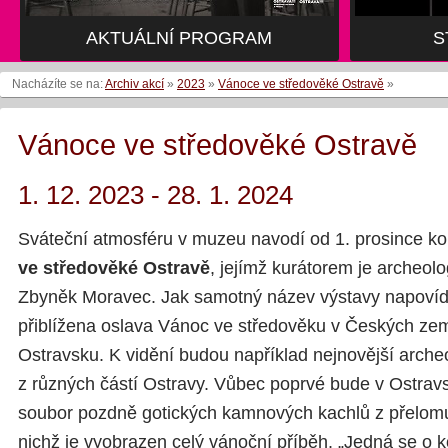
AKTUÁLNÍ PROGRAM
S
Nacházíte se na:
Archiv akcí
»
2023
»
Vánoce ve středověké Ostravě
»
Vánoce ve středověké Ostravě
1. 12. 2023 - 28. 1. 2024
Sváteční atmosféru v muzeu navodí od 1. prosince k
ve středověké Ostravě
, jejímž kurátorem je archeo
Zbyněk Moravec. Jak samotný název výstavy napoví
přiblížena oslava Vánoc ve středověku v Českých ze
Ostravsku. K vidění budou například nejnovější arche
z různých částí Ostravy. Vůbec poprvé bude v Ostra
soubor pozdně gotických kamnových kachlů z přelomu 1
nichž je vyobrazen celý vánoční příběh. „Jedná se o k