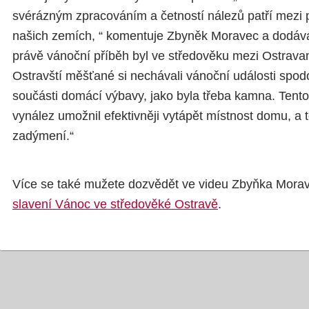
svérázným zpracováním a četností nálezů patří mezi 
našich zemích, “ komentuje Zbyněk Moravec a dodává
právě vánoční příběh byl ve středověku mezi Ostravan
Ostravští měšťané si nechávali vánoční události spodo
součásti domácí výbavy, jako byla třeba kamna. Tent
vynález umožnil efektivněji vytápět místnost domu, a 
zadýmení.“
Více se také mužete dozvědět ve videu Zbyňka Moravc
slavení Vánoc ve středověké Ostravě
.