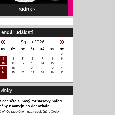
SBÍRKY
lendář událostí
«
»
Srpen 2026
PO
ÚT
ST
ČT
PÁ
SO
NE
1
2
3
4
5
6
7
8
9
10
11
12
13
14
15
16
17
18
19
20
21
22
23
24
25
26
27
28
29
30
31
vinky
slechněte si nový rozhlasový pořad
íběhy z muzejního depozitáře.
átoři Ostravského muzea společně s Českým