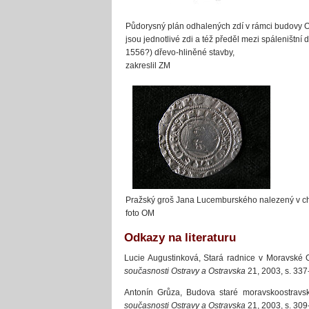
Půdorysný plán odhalených zdí v rámci budovy
jsou jednotlivé zdi a též předěl mezi spáleništní de
1556?) dřevo-hliněné stavby,
zakreslil ZM
Pražský groš Jana Lucemburského nalezený v 
foto OM
Odkazy na literaturu
Lucie Augustinková, Stará radnice v Moravské 
současnosti Ostravy a Ostravska
21, 2003, s. 337
Antonín Grůza, Budova staré moravskoostravské
současnosti Ostravy a Ostravska
21, 2003, s. 309