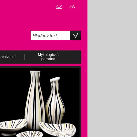
CZ
EN
Mykologická
rchiv akcí
poradna