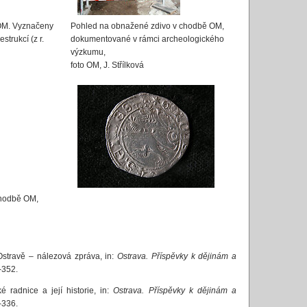
 OM. Vyznačeny
Pohled na obnažené zdivo v chodbě OM,
strukcí (z r.
dokumentované v rámci archeologického
výzkumu,
foto OM, J. Střílková
chodbě OM,
Ostravě – nálezová zpráva, in:
Ostrava. Příspěvky k dějinám a
-352.
 radnice a její historie, in:
Ostrava. Příspěvky k dějinám a
-336.