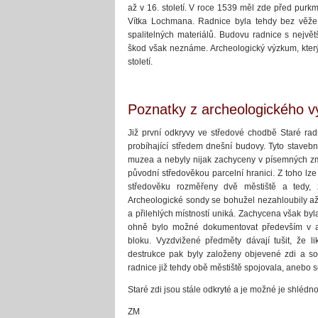
až v 16. století. V roce 1539 měl zde před purkmi
Vítka Lochmana. Radnice byla tehdy bez věž
spalitelných materiálů. Budovu radnice s nejvě
škod však neznáme. Archeologický výzkum, který
století.
Poznatky z archeologického 
Již první odkryvy ve středové chodbě Staré rad
probíhající středem dnešní budovy. Tyto staveb
muzea a nebyly nijak zachyceny v písemných zm
původní středověkou parcelní hranici. Z toho lz
středověku rozměřeny dvě městiště a tedy, 
Archeologické sondy se bohužel nezahloubily až 
a přilehlých místností uniká. Zachycena však by
ohně bylo možné dokumentovat především v ar
bloku. Vyzdvižené předměty dávají tušit, že l
destrukce pak byly založeny objevené zdi a so
radnice již tehdy obě městiště spojovala, anebo s
Staré zdi jsou stále odkryté a je možné je shlé
ZM