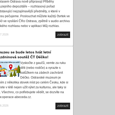
hlasem Ostrava nově připravují Příběhy
uzejního depozitáře – rozhlasový pořad
dstavující nejzajímavější předměty, o které v
eu pečujeme. Poslouchat můžete každý čtvrtek ve
50 ve vysílání ČRo Ostrava, zpětně v audio archivu
kého rozhlasu nebo v aplikaci Můj rozhlas.
07.2026
zobrazit
uzeu se bude letos hrát letní
ázdninová soutěž ČT Déčko!
Vyskočte z gaučů, vemte za ruku
děti (nebo rodiče) a vyrazte s
batůžkem na zádech zachránit
Déčko. Ostravské muzeum je
ním z několika stovek míst po celém Česku, kde si
te v létě nejen užít výlet za kulturou, ale taky si
t. Všechno, co potřebujete vědět, se dozvíte na
.operace-abeceda.cz.
06.2026
zobrazit