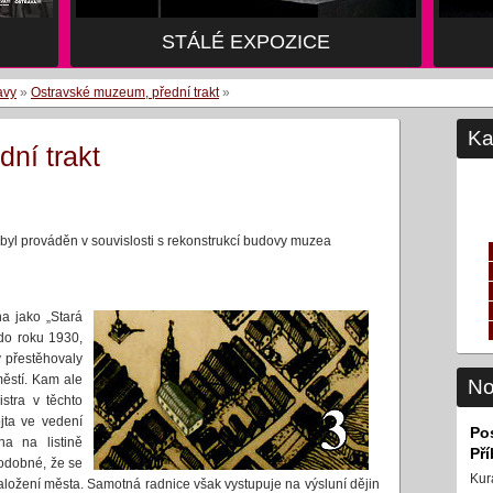
STÁLÉ EXPOZICE
avy
»
Ostravské muzeum, přední trakt
»
Ka
ní trakt
byl prováděn v souvislosti s rekonstrukcí budovy muzea
a jako „Stará
 do roku 1930,
 přestěhovaly
ěstí. Kam ale
No
stra v těchto
jta ve vedení
Po
na na listině
Př
odobné, že se
Kur
ložení města. Samotná radnice však vystupuje na výsluní dějin