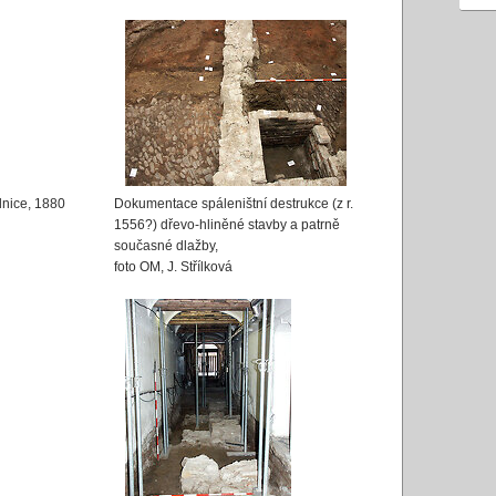
dnice, 1880
Dokumentace spáleništní destrukce (z r.
1556?) dřevo-hliněné stavby a patrně
současné dlažby,
foto OM, J. Střílková