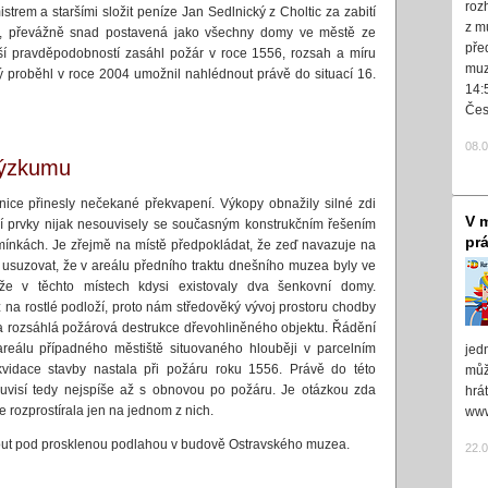
roz
strem a staršími složit peníze Jan Sedlnický z Choltic za zabití
z m
e, převážně snad postavená jako všechny domy ve městě ze
pře
tší pravděpodobností zasáhl požár v roce 1556, rozsah a míru
muz
 proběhl v roce 2004 umožnil nahlédnout právě do situací 16.
14:
Čes
08.
výzkumu
nice přinesly nečekané překvapení. Výkopy obnažily silné zdi
V m
ní prvky nijak nesouvisely se současným konstrukčním řešením
pr
ínkách. Je zřejmě na místě předpokládat, že zeď navazuje na
e usuzovat, že v areálu předního traktu dnešního muzea byly ve
že v těchto místech kdysi existovaly dva šenkovní domy.
na rostlé podloží, proto nám středověký vývoj prostoru chodby
la rozsáhlá požárová destrukce dřevohliněného objektu. Řádění
eálu případného městiště situovaného hlouběji v parcelním
jed
ikvidace stavby nastala při požáru roku 1556. Právě do této
může
uvisí tedy nejspíše až s obnovou po požáru. Je otázkou zda
hrá
e rozprostírala jen na jednom z nich.
www
dnout pod prosklenou podlahou v budově Ostravského muzea.
22.