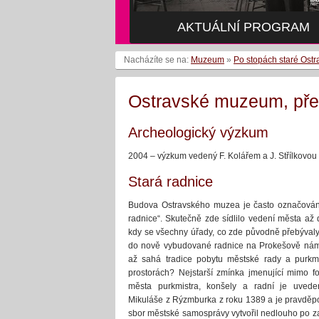
AKTUÁLNÍ PROGRAM
Nacházíte se na:
Muzeum
»
Po stopách staré Ostr
Ostravské muzeum, před
Archeologický výzkum
2004 – výzkum vedený F. Kolářem a J. Střílkovou 
Stará radnice
Budova Ostravského muzea je často označován
radnice“. Skutečně zde sídlilo vedení města až
kdy se všechny úřady, co zde původně přebývaly
do nově vybudované radnice na Prokešově nám
až sahá tradice pobytu městské rady a purkmi
prostorách? Nejstarší zmínka jmenující mimo fo
města purkmistra, konšely a radní je uvede
Mikuláše z Rýzmburka z roku 1389 a je pravděp
sbor městské samosprávy vytvořil nedlouho po za