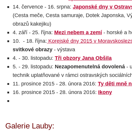
14. července - 16. srpna:
Japonské dny v Ostra
(Cesta meče, Cesta samuraje, Dotek Japonska, Vý
obrazů kakejiku)
4. září - 25. října:
Mezi nebem a zemí
- horské a h
10. - 18. října:
Korejské dny 2015 v Moravskoslezs
svitkové obrazy
- výstava
4. - 30. listopadu:
Tři obzory Jana Obšila
5. - 29. listopadu:
Nezapomenutelná dovolená
- 
technik uplatňované v rámci ostravských sociálníc
11. prosince 2015 - 28. února 2016:
Ty děti mně ne
16. prosince 2015 - 28. února 2016:
Ikony
Galerie Lauby: