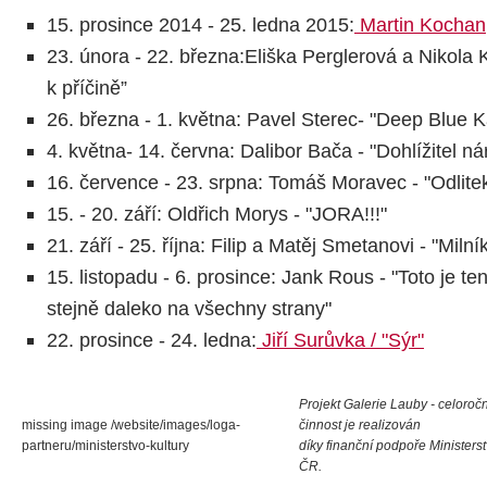
15. prosince 2014 - 25. ledna 2015:
Martin Kochan
23. února - 22. března:Eliška Perglerová a Nikola K
k příčině”
26. března - 1. května: Pavel Sterec- "Deep Blue 
4. května- 14. června: Dalibor Bača - "Dohlížitel n
16. července - 23. srpna: Tomáš Moravec - "Odlite
15. - 20. září: Oldřich Morys - "JORA!!!"
21. září - 25. října: Filip a Matěj Smetanovi - "Milní
15. listopadu - 6. prosince: Jank Rous - "Toto je te
stejně daleko na všechny strany"
22. prosince - 24. ledna:
Jiří Surůvka / "Sýr"
Projekt Galerie Lauby - celoročn
missing image /website/images/loga-
činnost je realizován
partneru/ministerstvo-kultury
díky finanční podpoře Ministerst
ČR.