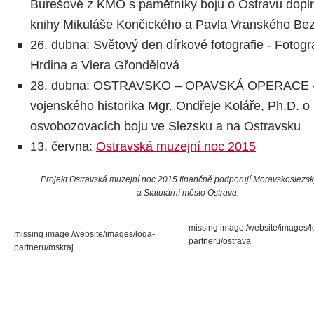
Burešové z KMO s pamětníky boju o Ostravu dop
knihy Mikuláše Končického a Pavla Vranského Bez
26. dubna: Světový den dírkové fotografie - Fotogra
Hrdina a Viera Gřondělová
28. dubna: OSTRAVSKO – OPAVSKÁ OPERACE -
vojenského historika Mgr. Ondřeje Koláře, Ph.D. o
osvobozovacích boju ve Slezsku a na Ostravsku
13. června:
Ostravská muzejní noc 2015
Projekt Ostravská muzejní noc 2015 finančně podporují Moravskoslezsk
a Statutární město Ostrava.
missing image /website/images/l
missing image /website/images/loga-
partneru/ostrava
partneru/mskraj