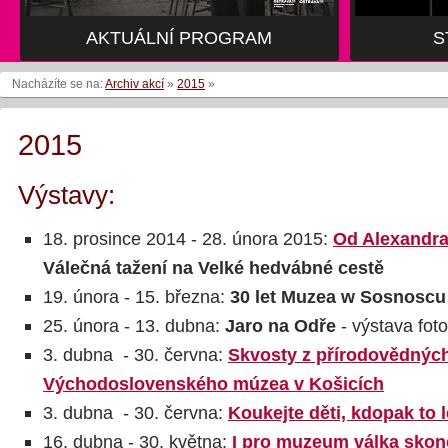
AKTUÁLNÍ PROGRAM
AKTUÁLNÍ PROGRAM
S
S
Nacházíte se na:
Archiv akcí
»
2015
»
2015
Výstavy:
18. prosince 2014 - 28. února 2015:
Od Alexandra
Válečná tažení na Velké hedvábné cestě
19. února - 15. března:
30 let Muzea w Sosnoscu
25. února - 13. dubna:
Jaro na Odře
- výstava foto
3. dubna - 30. června:
Skvosty z přírodovědných
Východoslovenského múzea v Košicích
3. dubna - 30. června:
Koukejte děti, kdopak to le
16. dubna - 30. května:
I pro muzeum válka skon