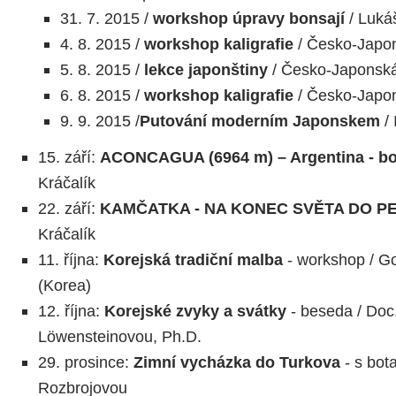
31. 7. 2015 /
workshop úpravy bonsají
/ Lukáš
4. 8. 2015 /
workshop kaligrafie
/ Česko-Japon
5. 8. 2015 /
lekce japonštiny
/ Česko-Japonská
6. 8. 2015 /
workshop kaligrafie
/ Česko-Japon
9. 9. 2015 /
Putování moderním Japonskem
/ 
15. září:
ACONCAGUA (6964 m) – Argentina - boj 
Kráčalík
22. září:
KAMČATKA - NA KONEC SVĚTA DO PE
Kráčalík
11. října:
Korejská tradiční malba
- workshop / G
(Korea)
12. října:
Korejské zvyky a svátky
- beseda / Doc
Löwensteinovou, Ph.D.
29. prosince:
Zimní vycházka do Turkova
- s bot
Rozbrojovou