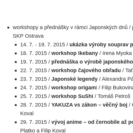
workshopy a přednášky v rámci Japonských dnů / 
SKP Ostrava
14. 7. - 19. 7. 2015 /
ukázka výroby souprav 
18. 7. 2015 /
workshop ikebany
/ Irena Myoka
19. 7. 2015 /
přednáška o výrobě japonskéh
22. 7. 2015 /
workshop čajového obřadu
/ Ta
23. 7. 2015 /
Japonské legendy
/ Alexandra P
24. 7. 2015 /
workshop origam
i / Filip Bukovi
25. 7. 2015 /
workshop SuShi
/ Tomáš Petroš
28. 7. 2015 /
YAKUZA vs zákon – věčný boj
/ 
Koval
29. 7. 2015 /
vývoj anime – od černobíle až p
Platko a Filip Koval