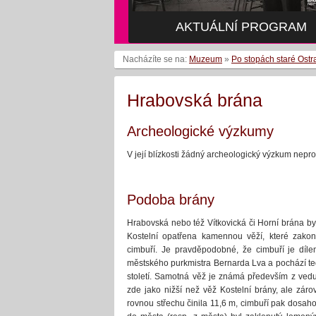
AKTUÁLNÍ PROGRAM
Nacházíte se na:
Muzeum
»
Po stopách staré Ostr
Hrabovská brána
Archeologické výzkumy
V její blízkosti žádný archeologický výzkum nepro
Podoba brány
Hrabovská nebo též Vítkovická či Horní brána b
Kostelní opatřena kamennou věží, které zakon
cimbuří. Je pravděpodobné, že cimbuří je dílem
městského purkmistra Bernarda Lva a pochází te
století. Samotná věž je známá především z vedut
zde jako nižší než věž Kostelní brány, ale zárov
rovnou střechu činila 11,6 m, cimbuří pak dosah