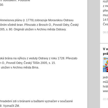
ným obloukem. Podobně
roz
30.
z m
pře
muz
14:
 Anneisova plánu (r. 1779) zobrazuje Moravskou Ostravu
Čes
ěním včetně bran. Převzato z Brosch O., Povodí Odry, Český
005, s. 80. Originál uložen v Archivu města Ostravy.
08.
V m
pr
ká brána na výřezu z veduty Ostravy z roku 1728. Převzato
h O., Povodí Odry, Český Těšín 2005, s. 15.
l uložen v Archivu města Brna.
jed
může
hrá
www
22.
hradební zdi s bránami a baštami vyznačen v současné
ě. Vyznačil ZM.