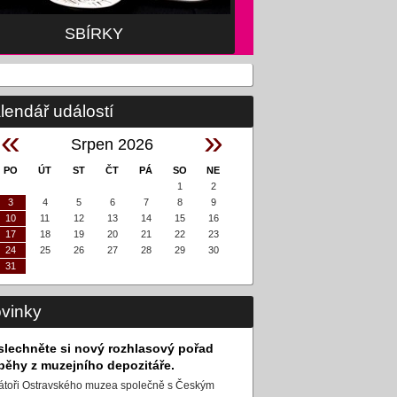
SBÍRKY
lendář událostí
«
»
Srpen 2026
PO
ÚT
ST
ČT
PÁ
SO
NE
1
2
3
4
5
6
7
8
9
10
11
12
13
14
15
16
17
18
19
20
21
22
23
24
25
26
27
28
29
30
31
vinky
slechněte si nový rozhlasový pořad
íběhy z muzejního depozitáře.
átoři Ostravského muzea společně s Českým