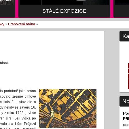
STÁLÉ EXPOZICE
avy
»
Hrabovská brána
»
Ka
bíhal.
yla podobně jako brána
čovalo zřejmě cihlové
No
 italského stavitele a
dy někdy ze závěru 16.
Po
y z roku 1728, jeví se
Př
eň širší. Její výška po
ovalo cca 1,9m. Průjezd
Kur