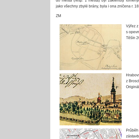
do města (resp. z města) byl zaklenutý lome
jako všechny zbylé brány, byla i ona zničena r. 18
ZM
Výřez z
s opevn
Těšín 2
Hrabovs
z Brosc
Originá
Průběh 
zástavb