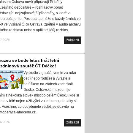
hlasem Ostrava nově připravují Příběhy
uzejního depozitáře – rozhlasový pořad
dstavující nejzajímavější předměty, o které v
eu pečujeme. Poslouchat můžete každý čtvrtek ve
50 ve vysílání ČRo Ostrava, zpětně v audio archivu
kého rozhlasu nebo v aplikaci Můj rozhlas.
07.2026
zobrazit
uzeu se bude letos hrát letní
ázdninová soutěž ČT Déčko!
Vyskočte z gaučů, vemte za ruku
děti (nebo rodiče) a vyrazte s
batůžkem na zádech zachránit
Déčko. Ostravské muzeum je
ním z několika stovek míst po celém Česku, kde si
te v létě nejen užít výlet za kulturou, ale taky si
t. Všechno, co potřebujete vědět, se dozvíte na
.operace-abeceda.cz.
06.2026
zobrazit