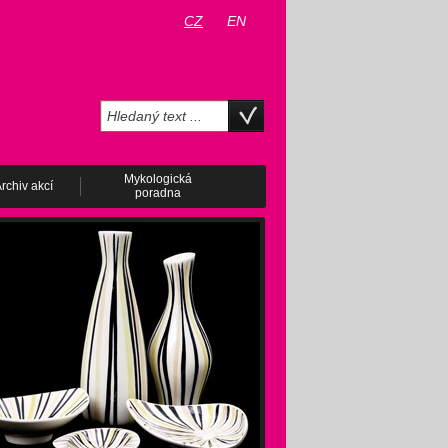
CZ
EN
Mykologická
rchiv akcí
poradna