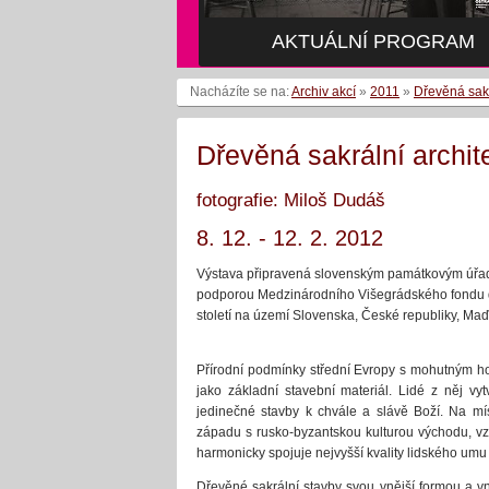
AKTUÁLNÍ PROGRAM
Nacházíte se na:
Archiv akcí
»
2011
»
Dřevěná sakr
Dřevěná sakrální archit
fotografie: Miloš Dudáš
8. 12. - 12. 2. 2012
Výstava připravená slovenským památkovým úřad
podporou Medzinárodního Višegrádského fondu do
století na území Slovenska, České republiky, Maď
Přírodní podmínky střední Evropy s mohutným ho
jako základní stavební materiál. Lidé z něj vy
jedinečné stavby k chvále a slávě Boží. Na mís
západu s rusko-byzantskou kulturou východu, vz
harmonicky spojuje nejvyšší kvality lidského umu a
Dřevěné sakrální stavby svou vnější formou a vn