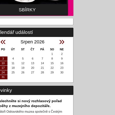
SBÍRKY
lendář událostí
«
»
Srpen 2026
PO
ÚT
ST
ČT
PÁ
SO
NE
1
2
3
4
5
6
7
8
9
10
11
12
13
14
15
16
17
18
19
20
21
22
23
24
25
26
27
28
29
30
31
vinky
slechněte si nový rozhlasový pořad
íběhy z muzejního depozitáře.
átoři Ostravského muzea společně s Českým