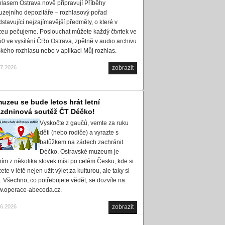
hlasem Ostrava nově připravují Příběhy
uzejního depozitáře – rozhlasový pořad
dstavující nejzajímavější předměty, o které v
eu pečujeme. Poslouchat můžete každý čtvrtek ve
50 ve vysílání ČRo Ostrava, zpětně v audio archivu
kého rozhlasu nebo v aplikaci Můj rozhlas.
07.2026
zobrazit
uzeu se bude letos hrát letní
ázdninová soutěž ČT Déčko!
Vyskočte z gaučů, vemte za ruku
děti (nebo rodiče) a vyrazte s
batůžkem na zádech zachránit
Déčko. Ostravské muzeum je
ním z několika stovek míst po celém Česku, kde si
te v létě nejen užít výlet za kulturou, ale taky si
t. Všechno, co potřebujete vědět, se dozvíte na
.operace-abeceda.cz.
06.2026
zobrazit