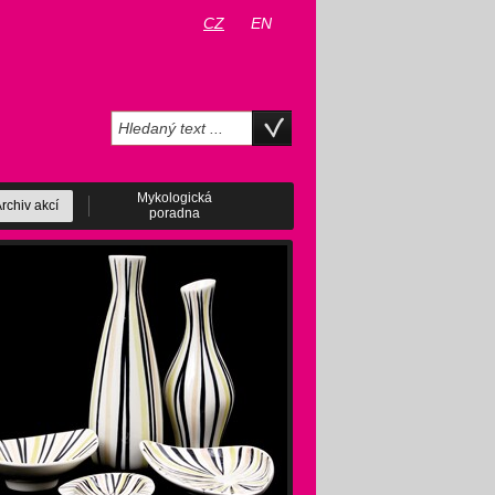
CZ
EN
Mykologická
rchiv akcí
poradna