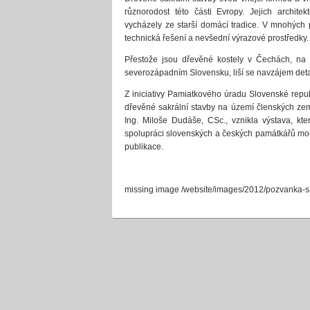
různorodost této části Evropy. Jejich architek
vycházely ze starší domácí tradice. V mnohých 
technická řešení a nevšední výrazové prostředky.
Přestože jsou dřevěné kostely v Čechách, na 
severozápadním Slovensku, liší se navzájem detail
Z iniciativy Pamiatkového úradu Slovenské rep
dřevěné sakrální stavby na území členských zem
Ing. Miloše Dudáše, CSc., vznikla výstava, kt
spolupráci slovenských a českých památkářů moho
publikace.
missing image /website/images/2012/pozvanka-sa