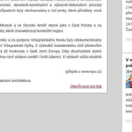
roz
tonické, stavebně-konstrukční a výtvarně-dekorativní principy
z m
případech byly obohacovány o cizí prvky, které přinášely nová
pře
muz
14:
Moravě a ve Slezsku téměř stejné jako v části Polska a na
Čes
y, které charakterizují konkrétní region.
08.
ubliky a za podpory Višegrádského fondu byly zdokumentovány
í Višegrádské čtyřky. Z výsledků badatelského úsilí především
erá již hostovala v řadě zemí Evropy. Díky dlouhodobé dobré
u nyní výstavu uvidět i čeští zájemci. K výstavě vyšla obsáhlá
V m
pr
(přejato z www.npu.cz)
kralni-architektura
Otevřít verzi pro tisk
jed
může
hrá
www
22.