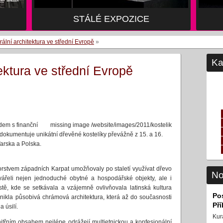
STÁLÉ EXPOZICE
ální architektura ve střední Evropě
»
Ka
ektura ve střední Evropě
em s finanční
missing image /website/images/2011/kostelik
kumentuje unikátní dřevěné kostelíky převážně z 15. a 16.
arska a Polska.
rstvem západních Karpat umožňovaly po staletí využívat dřevo
No
tvářeli nejen jednoduché obytné a hospodářské objekty, ale i
tě, kde se setkávala a vzájemně ovlivňovala latinská kultura
Po
nikla působivá chrámová architektura, která až do současnosti
Př
 úsilí.
Kur
itřním obsahem nejlépe odrážejí multietnickou a konfesionální