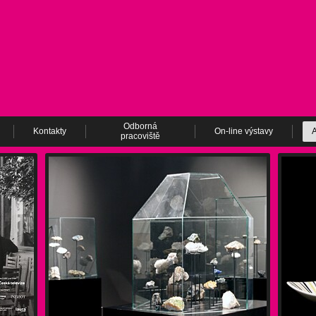
Odborná
Kontakty
On-line výstavy
A
pracoviště