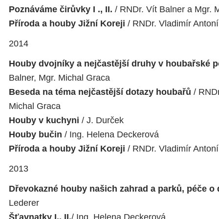
Poznáváme čirůvky I ., II.
/ RNDr. Vít Balner a Mgr. 
Příroda a houby Jižní Koreji
/ RNDr. Vladimír Anton
2014
Houby dvojníky a nejčastější druhy v houbařské 
Balner, Mgr. Michal Graca
Beseda na téma nejčastější dotazy houbařů
/ RNDr
Michal Graca
Houby v kuchyni
/ J. Durček
Houby bučin
/ Ing. Helena Deckerová
Příroda a houby Jižní Koreji
/ RNDr. Vladimír Anton
2013
Dřevokazné houby našich zahrad a parků, péče o
Lederer
Šťavnatky I., II.
/ Ing. Helena Deckerová