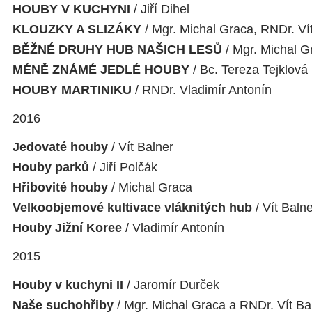
HOUBY V KUCHYNI
/ Jiří Dihel
KLOUZKY A SLIZÁKY
/ Mgr. Michal Graca, RNDr. Ví
BĚŽNÉ DRUHY HUB NAŠICH LESŮ
/ Mgr. Michal G
MÉNĚ ZNÁMÉ JEDLÉ HOUBY
/ Bc. Tereza Tejklová
HOUBY MARTINIKU
/ RNDr. Vladimír Antonín
2016
Jedovaté houby
/ Vít Balner
Houby parků
/ Jiří Polčák
Hřibovité houby
/ Michal Graca
Velkoobjemové kultivace vláknitých hub
/ Vít Baln
Houby Jižní Koree
/ Vladimír Antonín
2015
Houby v kuchyni II
/ Jaromír Durček
Naše suchohřiby
/ Mgr. Michal Graca a RNDr. Vít Ba