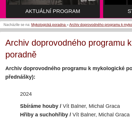
AKTUÁLNÍ PROGRAM
AKTUÁLNÍ PROGRAM
S
S
Nacházíte se na:
Mykologická poradna
»
Archiv doprovodného programu k myko
Archiv doprovodného programu k
poradně
Archiv doprovodného programu k mykologické po
přednášky):
2024
Sbíráme houby /
Vít Balner, Michal Graca
Hřiby a suchohřiby /
Vít Balner, Michal Graca