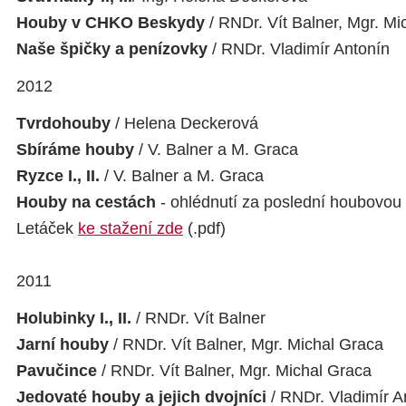
Houby v CHKO Beskydy
/ RNDr. Vít Balner, Mgr. Mi
Naše špičky a penízovky
/ RNDr. Vladimír Antonín
2012
Tvrdohouby
/ Helena Deckerová
Sbíráme houby
/ V. Balner a M. Graca
Ryzce I., II.
/ V. Balner a M. Graca
Houby na cestách
- ohlédnutí za poslední houbovou
Letáček
ke stažení zde
(.pdf)
2011
Holubinky
I., II.
/ RNDr. Vít Balner
Jarní houby
/ RNDr. Vít Balner, Mgr. Michal Graca
Pavučince
/ RNDr. Vít Balner, Mgr. Michal Graca
Jedovaté houby a jejich dvojníci
/ RNDr. Vladimír A