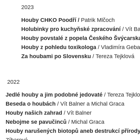
2023
Houby CHKO Poodří /
Patrik Mlčoch
Holubinky pro kuchyňské zpracování
/ Vít B
Houby povstalé z popela Českého Švýcarsk
Houby z pohledu toxikologa
/ Vladimíra Geb
Za houbami po Slovensku
/ Tereza Tejklová
2022
Jedlé houby a jim podobné jedovaté
/ Tereza Tejkl
Beseda o houbách
/ Vít Balner a Michal Graca
Houby našich zahrad
/ Vít Balner
Nebojme se pavučinců
/ Michal Graca
Houby narušených biotopů aneb destrukcí přírody
Zíbarová