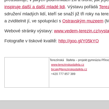
inspiruje další a další mladé lidi
. Výstavu pořádá
Terez
sdružení mladých lidí, kteří se snaží již tři roky na te
a zviditelnit jí, ve spolupráci s
Ostravským muzeem
(M
Webové stránky výstavy:
www.vedem-terezin.cz/vyst
Fotografie v tiskové kvalitě:
http://goo.gl/Y05kYO
Terezínská štafeta – projekt gymnázia Přírod
www.terezinskastafeta.cz
bicak@terezinskastafeta.cz
+420 777 857 389