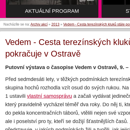
AKTUÁLNÍ PROGRAM
S
Nacházíte se na:
Archiv akcí
»
2013
»
Vedem - Cesta terezínských kluků stále po
Vedem - Cesta terezínských kluků
pokračuje v Ostravě
Putovní výstava o časopise Vedem v Ostravě, 9. – 
Před sedmdesáti lety, v těžkých podmínkách terezíns
skupina hochů rozhodla vzít osud do svých rukou. 
1 ustavili
vlastní samosprávu
a začali vydávat jedine
který pravidelně vycházel téměř dva roky. Do něj ti, kte
do pekla koncentračních táborů, vtělili nejen své vzpo
ale i poselství pro ty, kteří se dožijí šťastnějších časů.
představuje, v jakých podmínkách žili a tvořili, jak jej