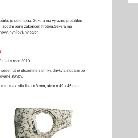
topůrko je odlomená. Sekera má výrazně protáhlou
í i spodní partii zakončen hrotem.Sekera má
hový, nyní oválný otvor.
z
 ulici v roce 2010
šedé hutné uloženině s uhlíky, dřívky a stopami po
uované stavby.
m, max. síla listu = 8 mm, otvor = 49 x 45 mm.