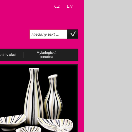
CZ
EN
Mykologická
rchiv akcí
poradna