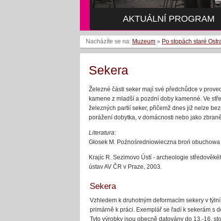
AKTUÁLNÍ PROGRAM
AKTUÁLNÍ PROGRAM
Nacházíte se na:
Muzeum
»
Po stopách staré Ostr
Sekera
Železné části seker mají své předchůdce v prove
kamene z mladší a pozdní doby kamenné. Ve stře
železných partií seker, přičemž dnes již nelze be
porážení dobytka, v domácnosti nebo jako zbraně
Literatura:
Głosek M. Poźnośredniowieczna broń obuchowa 
Krajíc R. Sezimovo Ústí - archeologie středověkého
ústav AV ČR v Praze, 2003.
Sekera
Vzhledem k druhotným deformacím sekery v týlní 
primárně k práci. Exemplář se řadí k sekerám s delš
Tyto výrobky jsou obecně datovány do 13.-16. stol