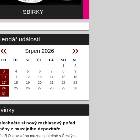
SBÍRKY
SBÍRKY
lendář událostí
«
»
Srpen 2026
PO
ÚT
ST
ČT
PÁ
SO
NE
1
2
3
4
5
6
7
8
9
10
11
12
13
14
15
16
17
18
19
20
21
22
23
24
25
26
27
28
29
30
31
vinky
slechněte si nový rozhlasový pořad
íběhy z muzejního depozitáře.
átoři Ostravského muzea společně s Českým