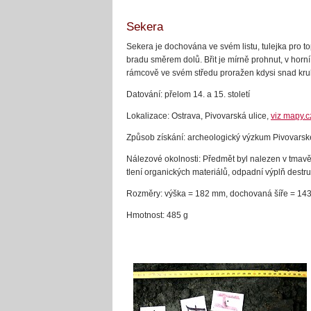
Sekera
Sekera je dochována ve svém listu, tulejka pro 
bradu směrem dolů. Břit je mírně prohnut, v horn
rámcově ve svém středu proražen kdysi snad kru
Datování: přelom 14. a 15. století
Lokalizace: Ostrava, Pivovarská ulice,
viz mapy.c
Způsob získání: archeologický výzkum Pivovarské
Nálezové okolnosti: Předmět byl nalezen v tmavě 
tlení organických materiálů, odpadní výplň destr
Rozměry: výška = 182 mm, dochovaná šíře = 143 m
Hmotnost: 485 g