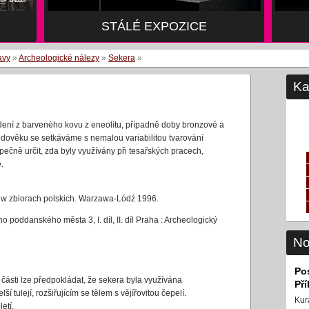
STÁLÉ EXPOZICE
STÁLÉ EXPOZICE
avy
»
Archeologické nálezy
»
Sekera
»
Ka
dení z barveného kovu z eneolitu, případně doby bronzové a
dověku se setkáváme s nemalou variabilitou tvarování
zpečně určit, zda byly využívány při tesařských pracech,
.
w zbiorach polskich. Warzawa-Lódź 1996.
 poddanského města 3, I. díl, II. díl Praha : Archeologický
No
Po
části lze předpokládat, že sekera byla využívána
Př
í tulejí, rozšiřujícím se tělem s vějířovitou čepelí.
Kur
etí.