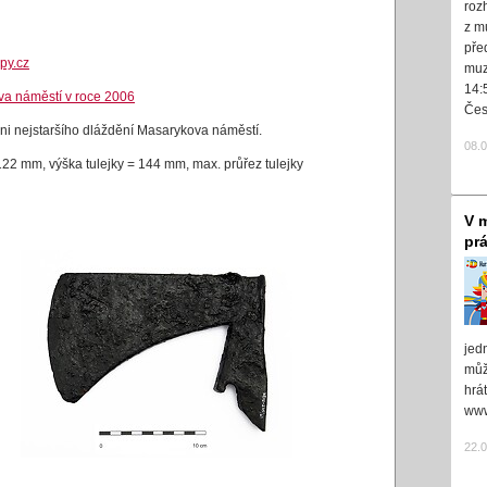
roz
z m
pře
py.cz
muz
14:
a náměstí v roce 2006
Čes
ni nejstaršího dláždění Masarykova náměstí.
08.
22 mm, výška tulejky = 144 mm, max. průřez tulejky
V m
pr
jed
může
hrá
www
22.