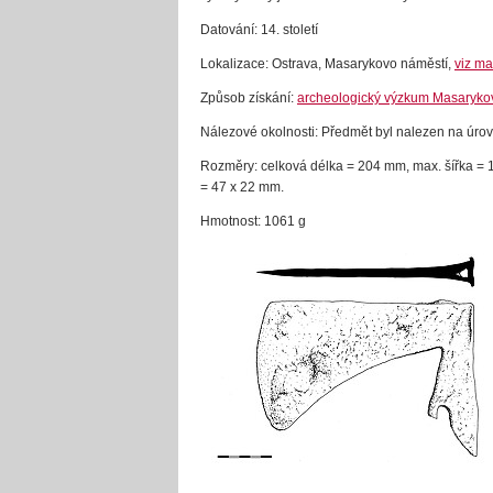
Datování: 14. století
Lokalizace: Ostrava, Masarykovo náměstí,
viz ma
Způsob získání:
archeologický výzkum Masarykov
Nálezové okolnosti: Předmět byl nalezen na úrov
Rozměry: celková délka = 204 mm, max. šířka = 1
= 47 x 22 mm.
Hmotnost: 1061 g