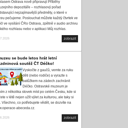
hlasem Ostrava nově připravují Příběhy
uzejního depozitáře – rozhlasový pořad
dstavující nejzajímavější předměty, o které v
eu pečujeme. Poslouchat můžete každý čtvrtek ve
50 ve vysílání ČRo Ostrava, zpětně v audio archivu
kého rozhlasu nebo v aplikaci Můj rozhlas.
07.2026
zobrazit
uzeu se bude letos hrát letní
ázdninová soutěž ČT Déčko!
Vyskočte z gaučů, vemte za ruku
děti (nebo rodiče) a vyrazte s
batůžkem na zádech zachránit
Déčko. Ostravské muzeum je
ním z několika stovek míst po celém Česku, kde si
te v létě nejen užít výlet za kulturou, ale taky si
t. Všechno, co potřebujete vědět, se dozvíte na
.operace-abeceda.cz.
06.2026
zobrazit