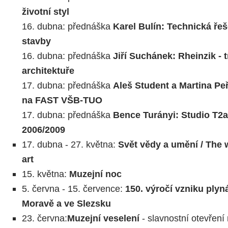
životní styl
16. dubna: přednáška
Karel Bulín: Technická řeš
stavby
16. dubna: přednáška
Jiří Suchánek: Rheinzik - t
architektuře
17. dubna: přednáška
Aleš Student a Martina Peř
na FAST VŠB-TUO
17. dubna: přednáška
Bence Turányi: Studio T2
2006/2009
17. dubna - 27. května:
Svět vědy a umění / The 
art
15. května:
Muzejní noc
5. června - 15. července:
150. výročí vzniku plyn
Moravě a ve Slezsku
23. června:
Muzejní veselení
- slavnostní otevření