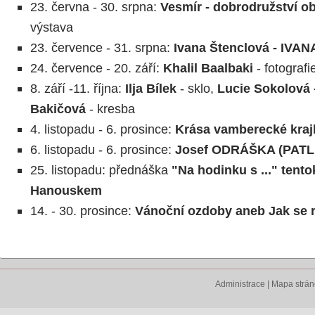
23. června - 30. srpna:
Vesmír - dobrodružství o
výstava
23. července - 31. srpna:
Ivana Štenclová - IVAN
24. července - 20. září:
Khalil Baalbaki
- fotografi
8. září -11. října:
Ilja Bílek
- sklo,
Lucie Sokolová 
Bakičová
- kresba
4. listopadu - 6. prosince:
Krása vamberecké kraj
6. listopadu - 6. prosince:
Josef ODRÁŠKA (PA
25. listopadu: přednáška
"Na hodinku s ..." tento
Hanouskem
14. - 30. prosince:
Vánoční ozdoby aneb Jak se 
Administrace
|
Mapa strá