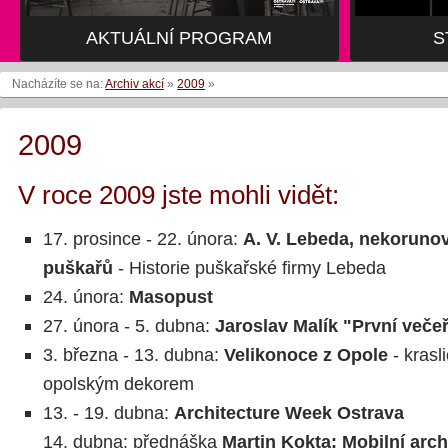
AKTUÁLNÍ PROGRAM
S
Nacházíte se na:
Archiv akcí
»
2009
»
2009
V roce 2009 jste mohli vidět:
17. prosince - 22. února:
A. V. Lebeda, nekoruno
puškařů
- Historie puškařské firmy Lebeda
24. února:
Masopust
27. února - 5. dubna:
Jaroslav Malík "První veče
3. března - 13. dubna:
Velikonoce z Opole
- krasl
opolským dekorem
13. - 19. dubna:
Architecture Week Ostrava
14. dubna: přednáška
Martin Kokta: Mobilní arch