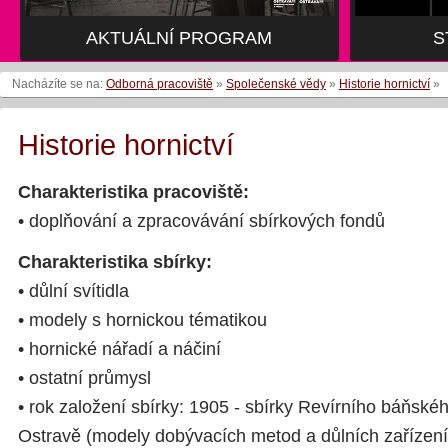
AKTUÁLNÍ PROGRAM
S
Nacházíte se na:
Odborná pracoviště
»
Společenské vědy
»
Historie hornictví
»
Historie hornictví
Charakteristika pracoviště:
• doplňování a zpracovávání sbírkových fondů
Charakteristika sbírky:
• důlní svítidla
• modely s hornickou tématikou
• hornické nářadí a náčiní
• ostatní průmysl
• rok založení sbírky: 1905 - sbírky Revírního báňské
Ostravě (modely dobývacích metod a důlních zařízení