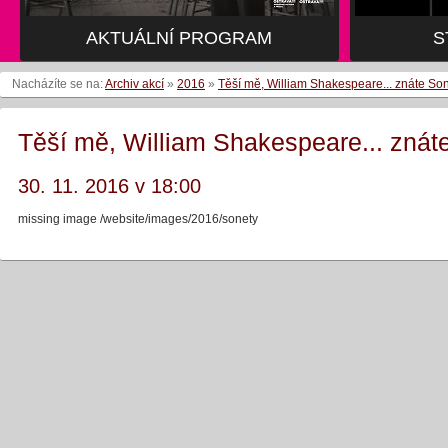
AKTUÁLNÍ PROGRAM
S
Nacházíte se na:
Archiv akcí
»
2016
»
Těší mě, William Shakespeare... znáte So
Těší mě, William Shakespeare... znát
30. 11. 2016 v 18:00
missing image /website/images/2016/sonety