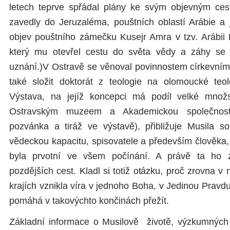
letech teprve spřádal plány ke svým objevným ces
zavedly do Jeruzaléma, pouštních oblastí Arábie a
objev pouštního zámečku Kusejr Amra v tzv. Arábii 
který mu otevřel cestu do světa vědy a záhy se
uznání.)V Ostravě se věnoval povinnostem církevním 
také složit doktorát z teologie na olomoucké teol
Výstava, na jejíž koncepci má podíl velké množst
Ostravským muzeem a Akademickou společností
pozvánka a tiráž ve výstavě), přibližuje Musila s
vědeckou kapacitu, spisovatele a především člověka,
byla prvotní ve všem počínání. A právě ta ho 
pozdějších cest. Kladl si totiž otázku, proč zrovna v
krajích vznikla víra v jednoho Boha, v Jedinou Pravdu. 
pomáhá v takovýchto končinách přežít.
Základní informace o Musilově životě, výzkumných 