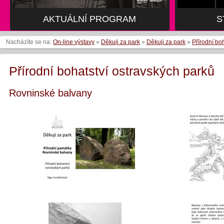
AKTUÁLNÍ PROGRAM
S
Nacházíte se na:
On-line výstavy
»
Děkuji za park
»
Děkuji za park
»
Přírodní bo
Přírodní bohatství ostravských parků
Rovninské balvany