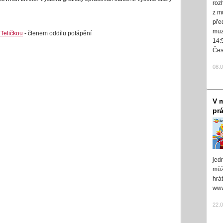
roz
z m
pře
muz
Teličkou
- členem oddílu potápění
14:
Čes
08.
V m
pr
jed
může
hrá
www
22.