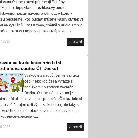
hlasem Ostrava nově připravují Příběhy
uzejního depozitáře – rozhlasový pořad
dstavující nejzajímavější předměty, o které v
eu pečujeme. Poslouchat můžete každý čtvrtek ve
50 ve vysílání ČRo Ostrava, zpětně v audio archivu
kého rozhlasu nebo v aplikaci Můj rozhlas.
07.2026
zobrazit
uzeu se bude letos hrát letní
ázdninová soutěž ČT Déčko!
Vyskočte z gaučů, vemte za ruku
děti (nebo rodiče) a vyrazte s
batůžkem na zádech zachránit
Déčko. Ostravské muzeum je
ním z několika stovek míst po celém Česku, kde si
te v létě nejen užít výlet za kulturou, ale taky si
t. Všechno, co potřebujete vědět, se dozvíte na
.operace-abeceda.cz.
06.2026
zobrazit