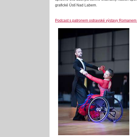
grafické Ústí Nad Labem.
Podcast s patronem ostravské výstavy Romanem 