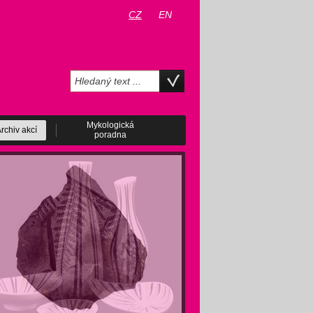
CZ
EN
Mykologická
rchiv akcí
poradna