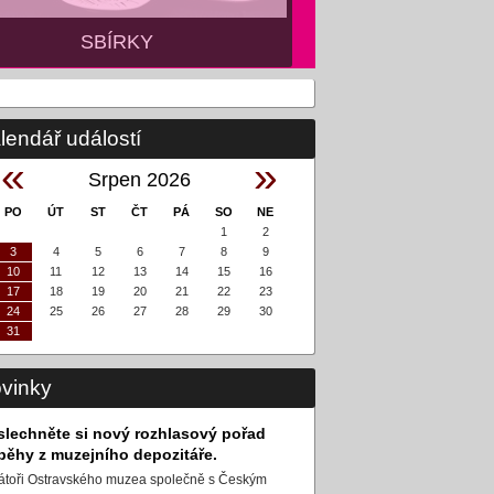
SBÍRKY
SBÍRKY
lendář událostí
«
»
Srpen 2026
PO
ÚT
ST
ČT
PÁ
SO
NE
1
2
3
4
5
6
7
8
9
10
11
12
13
14
15
16
17
18
19
20
21
22
23
24
25
26
27
28
29
30
31
vinky
slechněte si nový rozhlasový pořad
íběhy z muzejního depozitáře.
átoři Ostravského muzea společně s Českým