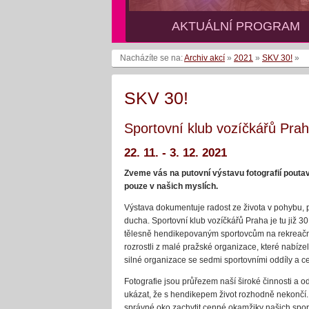
AKTUÁLNÍ PROGRAM
AKTUÁLNÍ PROGRAM
Nacházíte se na:
Archiv akcí
»
2021
»
SKV 30!
»
SKV 30!
Sportovní klub vozíčkářů Praha
22. 11. - 3. 12. 2021
Zveme vás na putovní výstavu fotografií poutav
pouze v našich myslích.
Výstava dokumentuje radost ze života v pohybu, p
ducha. Sportovní klub vozíčkářů Praha je tu již 30
tělesně hendikepovaným sportovcům na rekreační 
rozrostli z malé pražské organizace, které nabíz
silné organizace se sedmi sportovními oddíly a 
Fotografie jsou průřezem naší široké činnosti a 
ukázat, že s hendikepem život rozhodně nekončí. N
správné oko zachytit cenné okamžiky našich sport