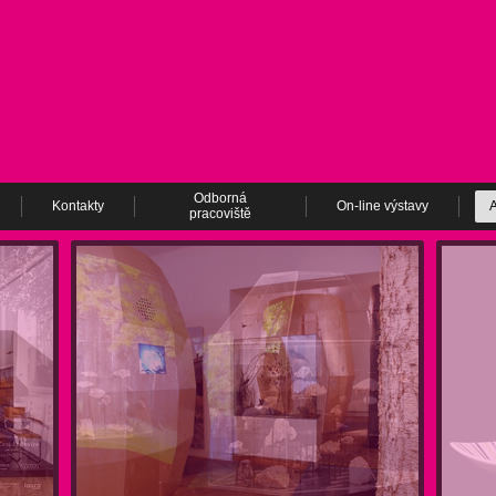
Odborná
Kontakty
On-line výstavy
A
pracoviště