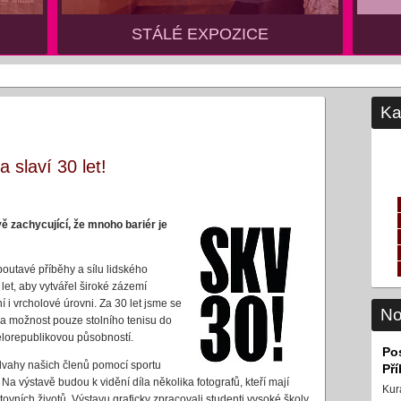
STÁLÉ EXPOZICE
STÁLÉ EXPOZICE
Ka
 slaví 30 let!
ě zachycující, že mnoho bariér je
outavé příběhy a sílu lidského
 let, aby vytvářel široké zázemí
i vrcholové úrovni. Za 30 let jsme se
No
ela možnost pouze stolního tenisu do
celorepublikovou působností.
Po
odvahy našich členů pomocí sportu
Př
a výstavě budou k vidění díla několika fotografů, kteří mají
Kur
ovních životů. Výstavu graficky zpracovali studenti vysoké školy