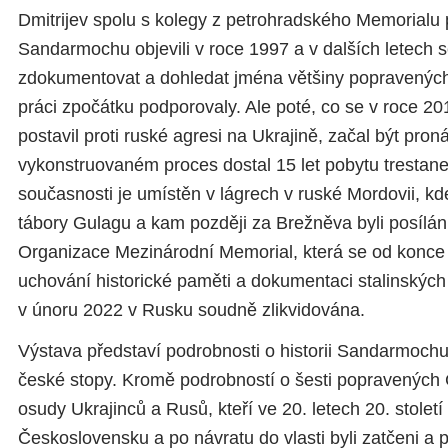
Dmitrijev spolu s kolegy z petrohradského Memorialu 
Sandarmochu objevili v roce 1997 a v dalších letech s
zdokumentovat a dohledat jména většiny popravených
práci zpočátku podporovaly. Ale poté, co se v roce 20
postavil proti ruské agresi na Ukrajině, začal být pro
vykonstruovaném proces dostal 15 let pobytu trestane
současnosti je umístěn v lágrech v ruské Mordovii, kde
tábory Gulagu a kam později za Brežněva byli posíláni 
Organizace Mezinárodní Memorial, která se od konce 
uchování historické paměti a dokumentaci stalinských
v únoru 2022 v Rusku soudně zlikvidována.
Výstava představí podrobnosti o historii Sandarmochu
české stopy. Kromě podrobností o šesti popravených Č
osudy Ukrajinců a Rusů, kteří ve 20. letech 20. století
Československu a po návratu do vlasti byli zatčeni a 