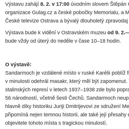
Výstavu zahájí
8. 2. v 17:00
úvodním slovem Štěpán 
organizace Gulag.cz a české pobočky Memorialu, a Mir
České televize Ostrava a bývalý dlouholetý zpravoda
Výstava bude k vidění v Ostravském muzeu
od 9. 2.
bude vždy od úterý do neděle v čase 10–18 hodin.
O výstavě:
Sandarmoch je vzdálené místo v ruské Karélii poblíž f
v minulosti odehrál masakr, který měl být zapomenut.
stalinských represí v letech 1937–1938 zde bylo popr
56 národností, včetně šesti Čechů. Sandarmoch neu
hlavně díky historiku Juriji Dmitrijevovi ze sdružení M
připomíná nejen temnou historii, ale také její přesahy
objevitele tohoto místa s tragickou minulostí.