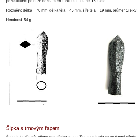
pozůstatkem po blíže neznámém konfliktu na konci 15. století.
Rozměry: délka = 76 mm, délka těla = 45 mm, šíře těla = 19 mm, průměr tulejk
Hmotnost: 54 g
Šipka s trnovým řapem