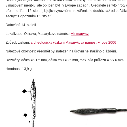
Šipka byla zřejmě určena pro střelbu z luku. Tento typ hrotu se na území středn
v masovém měřítku, ale oblíben byl i v Evropě západní. Ojediněle se tyto hroty o
přelomu 11. a 12. století, k jejich výraznému rozšíření ale dochází až od počátku 
zachytit i v pozdním 15. století.
Datování: 14. století
Lokalizace: Ostrava, Masarykovo náměstí,
viz mapy.cz
Způsob získání:
archeologický výzkum Masarykova náměstí v roce 2006
Nálezové okolnosti: Předmět byl nalezen na úrovni nejstaršího dláždění.
Rozměry: délka = 91,5 mm, délka trnu = 25 mm, max. síla průřezu = 6 x 6 mm.
Hmotnost: 13,9 g