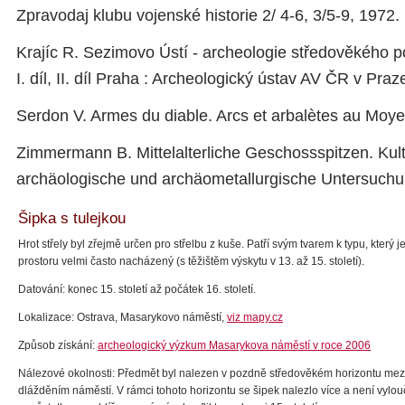
Zpravodaj klubu vojenské historie 2/ 4-6, 3/5-9, 1972.
Krajíc R. Sezimovo Ústí - archeologie středověkého
I. díl, II. díl Praha : Archeologický ústav AV ČR v Praz
Serdon V. Armes du diable. Arcs et arbalètes au Mo
Zimmermann B. Mittelalterliche Geschossspitzen. Kult
archäologische und archäometallurgische Untersuchu
Šipka s tulejkou
Hrot střely byl zřejmě určen pro střelbu z kuše. Patří svým tvarem k typu, který
prostoru velmi často nacházený (s těžištěm výskytu v 13. až 15. století).
Datování: konec 15. století až počátek 16. století.
Lokalizace: Ostrava, Masarykovo náměstí,
viz mapy.cz
Způsob získání:
archeologický výzkum Masarykova náměstí v roce 2006
Nálezové okolnosti: Předmět byl nalezen v pozdně středověkém horizontu mezi
dlážděním náměstí. V rámci tohoto horizontu se šipek nalezlo více a není vylo