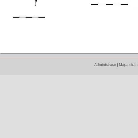
Administrace
|
Mapa strá