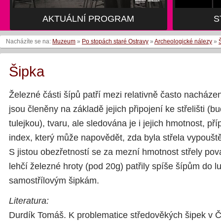
AKTUÁLNÍ PROGRAM
AKTUÁLNÍ PROGRAM
S
S
Nacházíte se na:
Muzeum
»
Po stopách staré Ostravy
»
Archeologické nálezy
»
Šipka
Železné části šípů patří mezi relativně často nacházená
jsou členěny na základě jejich připojení ke střelišti 
tulejkou), tvaru, ale sledována je i jejich hmotnost, 
index, který může napovědět, zda byla střela vypoušt
S jistou obezřetností se za mezní hmotnost střely pov
lehčí železné hroty (pod 20g) patřily spíše šípům do l
samostřílovým šipkám.
Literatura:
Durdík Tomáš. K problematice středověkých šipek v 