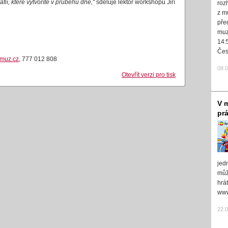
ií, které vytvoříte v průběhu dne,“
sděluje lektor workshopu Jiří
roz
z m
pře
muz
14:
Čes
muz.cz
, 777 012 808
08.
Otevřít verzi pro tisk
V m
pr
jed
může
hrá
www
22.