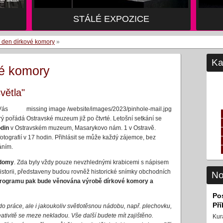
STÁLÉ EXPOZICE
 den dírkové komory
»
Ka
vé komory
větla"
Vás
missing image /website/images/2023/pinhole-mail.jpg
rý pořádá Ostravské muzeum již po čtvrté. Letošní setkání se
odin
v Ostravském muzeum, Masarykovo nám. 1 v Ostravě.
tografií v 17 hodin. Přihlásit se může každý zájemce, bez
áním.
 domy
. Zda byly vždy pouze nevzhlednými krabicemi s nápisem
 historii, představeny budou rovněž historické snímky obchodních
No
programu pak bude věnována výrobě dírkové komory a
Po
Př
do práce, ale i jakoukoliv světlotěsnou nádobu, např. plechovku,
eativitě se meze nekladou. Vše další budete mít zajištěno.
Kur