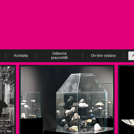
Odborná
Kontakty
On-line výstavy
A
pracoviště