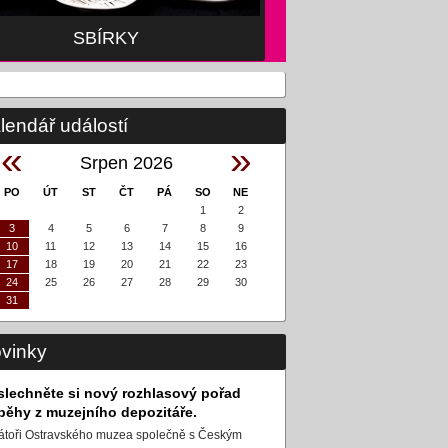
SBÍRKY
lendář událostí
«
»
Srpen 2026
PO
ÚT
ST
ČT
PÁ
SO
NE
1
2
3
4
5
6
7
8
9
10
11
12
13
14
15
16
17
18
19
20
21
22
23
24
25
26
27
28
29
30
31
vinky
slechněte si nový rozhlasový pořad
íběhy z muzejního depozitáře.
átoři Ostravského muzea společně s Českým