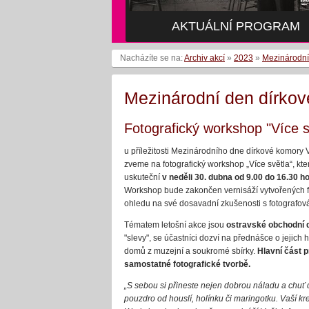
AKTUÁLNÍ PROGRAM
Nacházíte se na:
Archiv akcí
»
2023
»
Mezinárodní
Mezinárodní den dírko
Fotografický workshop "Více s
u příležitosti Mezinárodního dne dírkové komory 
zveme na fotografický workshop „Více světla“, kte
uskuteční
v neděli 30. dubna od 9.00 do 16.30 h
Workshop bude zakončen vernisáží vytvořených fo
ohledu na své dosavadní zkušenosti s fotografov
Tématem letošní akce jsou
ostravské obchodní
"slevy", se účastníci dozví na přednášce o jejich
domů z muzejní a soukromé sbírky.
Hlavní část 
samostatné fotografické tvorbě.
„S sebou si přineste nejen dobrou náladu a chuť 
pouzdro od houslí, holínku či maringotku. Vaší kr