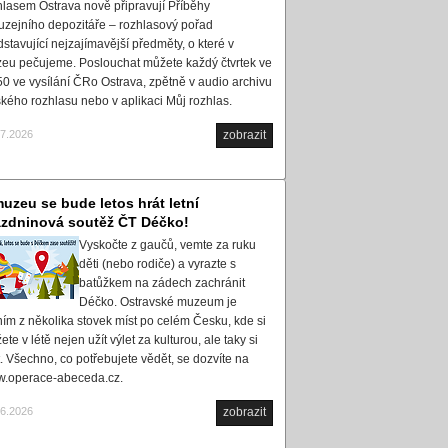
hlasem Ostrava nově připravují Příběhy
uzejního depozitáře – rozhlasový pořad
dstavující nejzajímavější předměty, o které v
eu pečujeme. Poslouchat můžete každý čtvrtek ve
50 ve vysílání ČRo Ostrava, zpětně v audio archivu
kého rozhlasu nebo v aplikaci Můj rozhlas.
07.2026
zobrazit
uzeu se bude letos hrát letní
ázdninová soutěž ČT Déčko!
Vyskočte z gaučů, vemte za ruku
děti (nebo rodiče) a vyrazte s
batůžkem na zádech zachránit
Déčko. Ostravské muzeum je
ním z několika stovek míst po celém Česku, kde si
te v létě nejen užít výlet za kulturou, ale taky si
t. Všechno, co potřebujete vědět, se dozvíte na
.operace-abeceda.cz.
06.2026
zobrazit