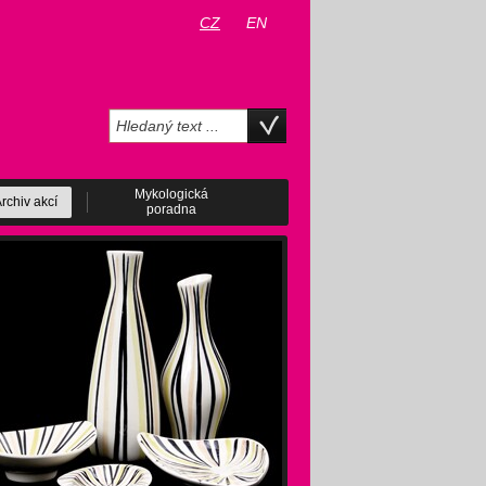
CZ
EN
Mykologická
rchiv akcí
poradna