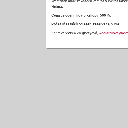
Workshop bude zakončen vernisáží Vašich fotograf
Hrdina.
Cena celodenního workshopu: 500 Kč
Počet účastníků omezen, rezervace nutná.
Kontakt: Andrea Węglarzyová,
weglarzyova@ostr