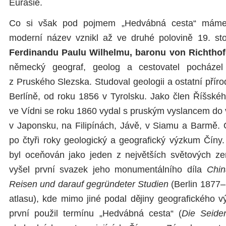
Eurasie.
Co si však pod pojmem „Hedvábná cesta“ máme 
moderní název vznikl až ve druhé polovině 19. sto
Ferdinandu
Paulu Wilhelmu, baronu von Richtho
německý geograf, geolog a cestovatel pocházel 
z Pruského Slezska. Studoval geologii a ostatní přírod
Berlíně, od roku 1856 v Tyrolsku. Jako člen Říšské
ve Vídni se roku 1860 vydal s pruským vyslancem do 
v Japonsku, na Filipínách, Jávě, v Siamu a Barmě.
po čtyři roky geologický a geografický výzkum Číny.
byl oceňován jako jeden z největších světových z
vyšel první svazek jeho monumentálního díla
Chin
Reisen und darauf gegründeter Studien
(Berlin 1877–
atlasu), kde mimo jiné podal dějiny geografického 
první použil termínu „Hedvábná cesta“ (
Die Seide