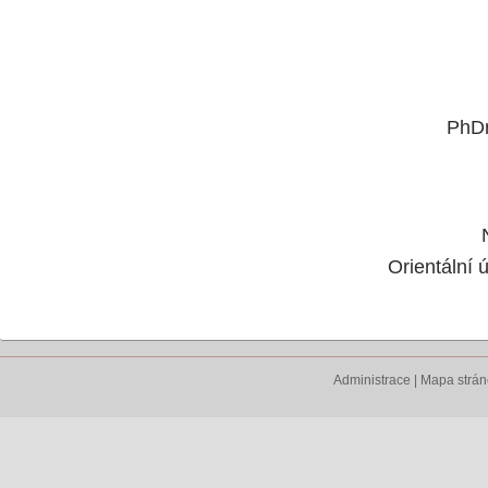
PhDr
Orientální
Administrace
|
Mapa strá