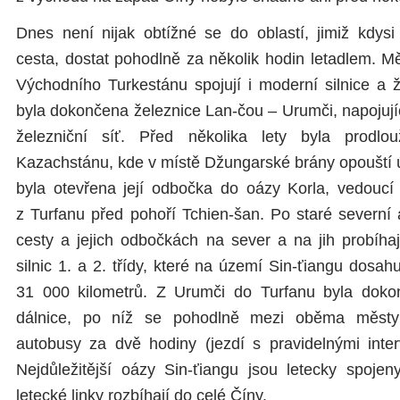
Dnes není nijak obtížné se do oblastí, jimiž kdys
cesta, dostat pohodlně za několik hodin letadlem. M
Východního Turkestánu spojují i moderní silnice a 
byla dokončena železnice Lan-čou – Urumči, napojují
železniční síť. Před několika lety byla prodl
Kazachstánu, kde v místě Džungarské brány opouští
byla otevřena její odbočka do oázy Korla, vedoucí
z Turfanu před pohoří Tchien-šan. Po staré severní 
cesty a jejich odbočkách na sever a na jih probíhaj
silnic 1. a 2. třídy, které na území Sin-ťiangu dosah
31 000 kilometrů. Z Urumči do Turfanu byla dok
dálnice, po níž se pohodlně mezi oběma městy
autobusy za dvě hodiny (jezdí s pravidelnými inte
Nejdůležitější oázy Sin-ťiangu jsou letecky spoje
letecké linky rozbíhají do celé Číny.