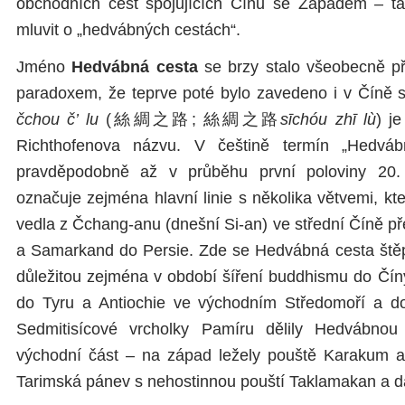
obchodních cest spojujících Čínu se Západem – t
mluvit o „hedvábných cestách“.
Jméno
Hedvábná cesta
se brzy stalo všeobecně p
paradoxem, že teprve poté bylo zavedeno i v Číně
čchou č’ lu
(絲綢之路; 絲綢之路
sīchóu zhī lù
) j
Richthofenova názvu. V češtině termín „Hedvá
pravděpodobně až v průběhu první poloviny 20. 
označuje zejména hlavní linie s několika větvemi, která
vedla z Čchang-anu (dnešní Si-an) ve střední Číně p
a Samarkand do Persie. Zde se Hedvábná cesta štěpi
důležitou zejména v období šíření buddhismu do Číny
do Tyru a Antiochie ve východním Středomoří a do
Sedmitisícové vrcholky Pamíru dělily Hedvábno
východní část – na západ ležely pouště Karakum 
Tarimská pánev s nehostinnou pouští Taklamakan a d