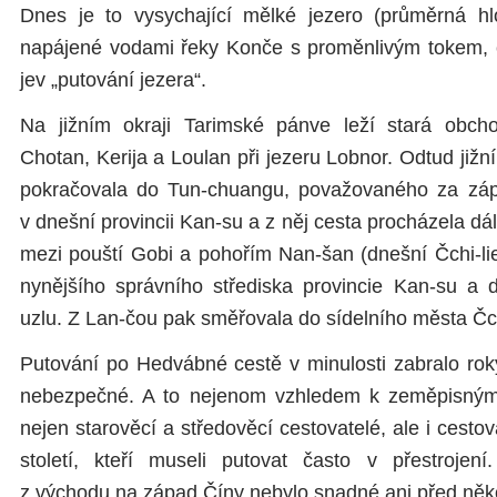
Dnes je to vysychající mělké jezero (průměrná h
napájené vodami řeky Konče s proměnlivým tokem, c
jev „putování jezera“.
Na jižním okraji Tarimské pánve leží stará obcho
Chotan, Kerija a Loulan při jezeru Lobnor. Odtud již
pokračovala do Tun-chuangu, považovaného za záp
v dnešní provincii Kan-su a z něj cesta procházela 
mezi pouští Gobi a pohořím Nan-šan (dnešní Čchi-li
nynějšího správního střediska provincie Kan-su a d
uzlu. Z Lan-čou pak směřovala do sídelního města Č
Putování po Hedvábné cestě v minulosti zabralo ro
nebezpečné. A to nejenom vzhledem k zeměpisným
nejen starověcí a středověcí cestovatelé, ale i cestov
století, kteří museli putovat často v přestrojení
z východu na západ Číny nebylo snadné ani před někol