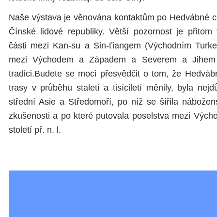
Naše výstava je věnována kontaktům po Hedvábné c
Čínské lidové republiky. Větší pozornost je přitom
části mezi Kan-su a Sin-ťiangem (Východním Turke
mezi Východem a Západem a Severem a Jihem ma
tradici.Budete se moci přesvědčit o tom, že Hedvábn
trasy v průběhu staletí a tisíciletí měnily, byla nejdů
střední Asie a Středomoří, po níž se šířila nábožen
zkušenosti a po které putovala poselstva mezi Výc
století př. n. l.