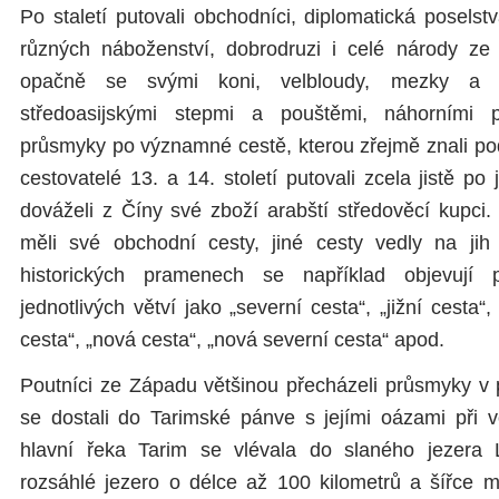
Po staletí putovali obchodníci, diplomatická poselstv
různých náboženství, dobrodruzi i celé národy 
opačně se svými koni, velbloudy, mezky a 
středoasijskými stepmi a pouštěmi, náhorními 
průsmyky po významné cestě, kterou zřejmě znali pod
cestovatelé 13. a 14. století putovali zcela jistě po 
dováželi z Číny své zboží arabští středověcí kupci.
měli své obchodní cesty, jiné cesty vedly na jih
historických pramenech se například objevují
jednotlivých větví jako „severní cesta“, „jižní cesta“,
cesta“, „nová cesta“, „nová severní cesta“ apod.
Poutníci ze Západu většinou přecházeli průsmyky v 
se dostali do Tarimské pánve s jejími oázami při v
hlavní řeka Tarim se vlévala do slaného jezera 
rozsáhlé jezero o délce až 100 kilometrů a šířce m