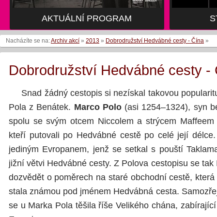
AKTUÁLNÍ PROGRAM
AKTUÁLNÍ PROGRAM
S
S
Nacházíte se na:
Archiv akcí
»
2013
»
Dobrodružství Hedvábné cesty - Čína
»
Dobrodružství Hedvábné cesty -
Snad žádný cestopis si nezískal takovou popularitu
Pola z Benátek.
Marco Polo
(asi 1254–1324), syn b
spolu se svým otcem Niccolem a strýcem Maffeem b
kteří putovali po Hedvábné cestě po celé její délce
jediným Evropanem, jenž se setkal s pouští Taklam
jižní větvi Hedvábné cesty. Z Polova cestopisu se ta
dozvědět o poměrech na staré obchodní cestě, kter
stala známou pod jménem Hedvábná cesta. Samozřejm
se u Marka Pola těšila říše Velikého chána, zabírající