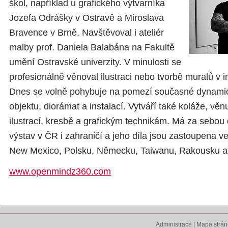
škol, například u grafického výtvarníka
Jozefa Odrášky v Ostravě a Miroslava
Bravence v Brně. Navštěvoval i ateliér
malby prof. Daniela Balabána na Fakultě
umění Ostravské univerzity. V minulosti se
profesionálně věnoval ilustraci nebo tvorbě muralů v in
Dnes se volně pohybuje na pomezí současné dynamick
objektu, diorámat a instalací. Vytváří také koláže, věn
ilustrací, kresbě a grafickým technikám. Má za sebou
výstav v ČR i zahraničí a jeho díla jsou zastoupena 
New Mexico, Polsku, Německu, Taiwanu, Rakousku a
www.openmindz360.com
Administrace
|
Mapa strá