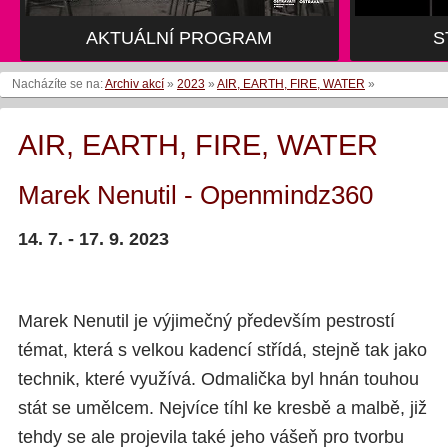
AKTUÁLNÍ PROGRAM
AKTUÁLNÍ PROGRAM
S
S
Nacházíte se na:
Archiv akcí
»
2023
»
AIR, EARTH, FIRE, WATER
»
AIR, EARTH, FIRE, WATER
Marek Nenutil - Openmindz360
14. 7. - 17. 9. 2023
Marek Nenutil je výjimečný především pestrostí
témat, která s velkou kadencí střídá, stejně tak jako
technik, které využívá. Odmalička byl hnán touhou
stát se umělcem. Nejvíce tíhl ke kresbě a malbě, již
tehdy se ale projevila také jeho vášeň pro tvorbu