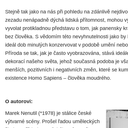
Stejně tak jako na nás při pohledu na zdánlivě nejdivo
zezadu nenápadně dýchá lidská přítomnost, mohou výd
vyvolat protikladnou představu o tom, jak panensky krá
bez člověka. S vědomím této nevyhnutelnosti jako by l
ideál dob minulých konzervovat v podobě umění neb
Příroda se tak, jak je často vyobrazována, stává ideál
dekorací našeho světa, jehož současná podoba je vša
menších, pozitivních i negativních změn, které se kumul
existence Homo Sapiens – člověka moudrého.
O autorovi:
Marek Nenutil (*1978) je stálice české
výtvarné scény. Prošel řadou uměleckých