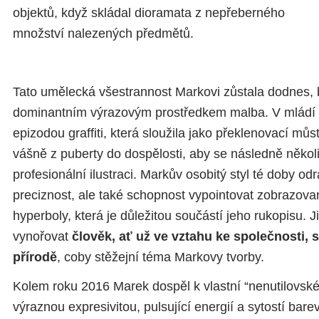
objektů, když skládal dioramata z nepřeberného
množství nalezených předmětů.
Tato umělecká všestrannost Markovi zůstala dodnes, 
dominantním výrazovým prostředkem malba. V mládí s
epizodou graffiti, která sloužila jako překlenovací můs
vášně z puberty do dospělosti, aby se následně několi
profesionální ilustraci. Markův osobitý styl té doby od
preciznost, ale také schopnost vypointovat zobrazova
hyperboly, která je důležitou součástí jeho rukopisu. J
vynořovat
člověk, ať už ve vztahu ke společnosti,
přírodě
, coby stěžejní téma Markovy tvorby.
Kolem roku 2016 Marek dospěl k vlastní “nenutilovské”
výraznou expresivitou, pulsující energií a sytostí bare