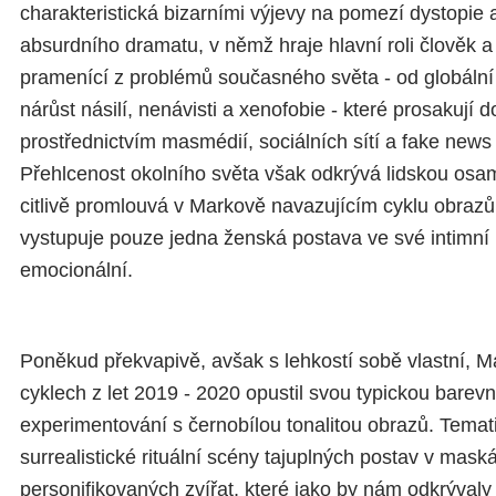
charakteristická bizarními výjevy na pomezí dystopie
absurdního dramatu, v němž hraje hlavní roli člověk a 
pramenící z problémů současného světa - od globální 
nárůst násilí, nenávisti a xenofobie - které prosakují 
prostřednictvím masmédií, sociálních sítí a fake news
Přehlcenost okolního světa však odkrývá lidskou osam
citlivě promlouvá v Markově navazujícím cyklu obrazů
vystupuje pouze jedna ženská postava ve své intimní n
emocionální.
Poněkud překvapivě, avšak s lehkostí sobě vlastní, M
cyklech z let 2019 - 2020 opustil svou typickou barevn
experimentování s černobílou tonalitou obrazů. Temat
surrealistické rituální scény tajuplných postav v maská
personifikovaných zvířat, které jako by nám odkrývaly