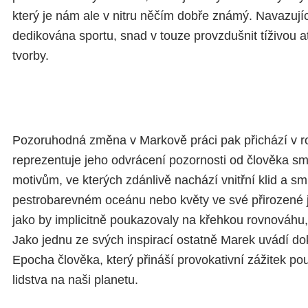
který je nám ale v nitru něčím dobře známý. Navazujíc
dedikována sportu, snad v touze provzdušnit tíživou 
tvorby.
Pozoruhodná změna v Markově práci pak přichází v ro
reprezentuje jeho odvrácení pozornosti od člověka s
motivům, ve kterých zdánlivě nachází vnitřní klid a smí
pestrobarevném oceánu nebo květy ve své přirozené
jako by implicitně poukazovaly na křehkou rovnováhu,
Jako jednu ze svých inspirací ostatně Marek uvádí d
Epocha člověka, který přináší provokativní zážitek po
lidstva na naši planetu.