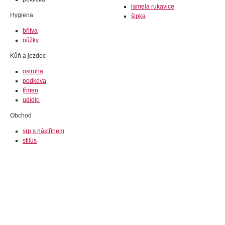
lamela rukavice
Hygiena
šipka
břitva
nůžky
Kůň a jezdec
ostruha
podkova
třmen
udidlo
Obchod
srp s nástřihem
stilus