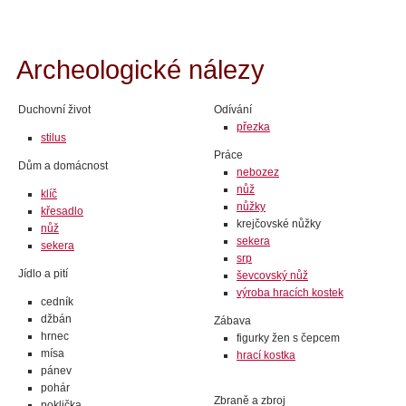
Archeologické nálezy
Duchovní život
Odívání
přezka
stilus
Práce
Dům a domácnost
nebozez
nůž
klíč
nůžky
křesadlo
krejčovské nůžky
nůž
sekera
sekera
srp
Jídlo a pití
ševcovský nůž
výroba hracích kostek
cedník
džbán
Zábava
hrnec
figurky žen s čepcem
mísa
hrací kostka
pánev
pohár
Zbraně a zbroj
poklička