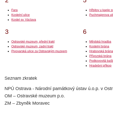
2
5
Fara
Hřbitov u kaple s
Kostelní ulice
Puchmajerova ul
Kostel sv. Václava
3
6
Ostravské muzeum, přední trakt
Městská hradba
Ostravské muzeum, zadní trakt
Kostelní brána
Pivovarská ulice za Ostravským muzeem
Hrabovská brána
Přívozská brána
Podkovovitá baš
Hradební příkop
Seznam zkratek
NPÚ Ostrava - Národní památkový ústav ú.o.p. v Ost
OM – Ostravské muzeum p.o.
ZM – Zbyněk Moravec