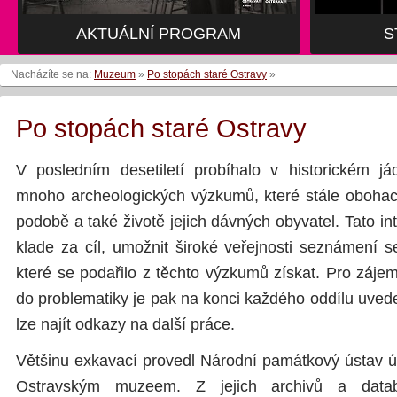
AKTUÁLNÍ PROGRAM
AKTUÁLNÍ PROGRAM
S
S
Nacházíte se na:
Muzeum
»
Po stopách staré Ostravy
»
Po stopách staré Ostravy
V posledním desetiletí probíhalo v historickém j
mnoho archeologických výzkumů, které stále obohacu
podobě a také životě jejich dávných obyvatel. Tato in
klade za cíl, umožnit široké veřejnosti seznámení s
které se podařilo z těchto výzkumů získat. Pro záje
do problematiky je pak na konci každého oddílu uveden
lze najít odkazy na další práce.
Většinu exkavací provedl Národní památkový ústav ú.
Ostravským muzeem. Z jejich archivů a datab