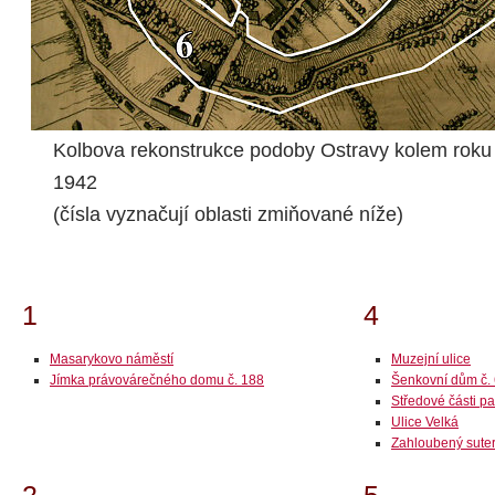
Kolbova rekonstrukce podoby Ostravy kolem roku 
1942
(čísla vyznačují oblasti zmiňované níže)
1
4
Masarykovo náměstí
Muzejní ulice
Jímka právovárečného domu č. 188
Šenkovní dům č.
Středové části pa
Ulice Velká
Zahloubený sute