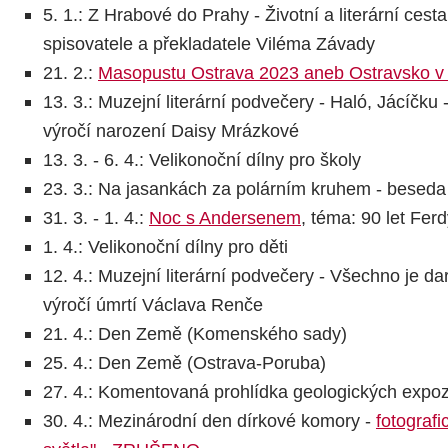
5. 1.: Z Hrabové do Prahy - Životní a literární ces
spisovatele a překladatele Viléma Závady
21. 2.:
Masopustu Ostrava 2023 aneb Ostravsko v
13. 3.: Muzejní literární podvečery - Haló, Jácíčku - 
výročí narození Daisy Mrázkové
13. 3. - 6. 4.: Velikonoční dílny pro školy
23. 3.: Na jasankách za polárním kruhem - besed
31. 3. - 1. 4.:
Noc s Andersenem
, téma: 90 let Fe
1. 4.: Velikonoční dílny pro děti
12. 4.: Muzejní literární podvečery - Všechno je dar 
výročí úmrtí Václava Renče
21. 4.: Den Země (Komenského sady)
25. 4.: Den Země (Ostrava-Poruba)
27. 4.: Komentovaná prohlídka geologických expoz
30. 4.: Mezinárodní den dírkové komory -
fotograf