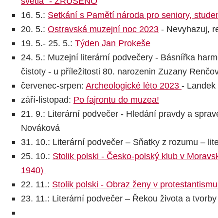
světla" - ZRUŠENO
16. 5.:
Setkání s Pamětí národa pro seniory, studen
20. 5.:
Ostravská muzejní noc 2023
- Nevyhazuj, re
19. 5.- 25. 5.:
Týden Jan Prokeše
24. 5.: Muzejní literární podvečery - Básnířka harm
čistoty - u příležitosti 80. narozenin Zuzany Ren
červenec-srpen:
Archeologické léto 2023
- Landek
září-listopad:
Po fajrontu do muzea!
21. 9.: Literární podvečer - Hledání pravdy a sprav
Nováková
31. 10.: Literární podvečer – Sňatky z rozumu – lite
25. 10.:
Stolik polski - Česko-polský klub v Morav
1940)
22. 11.:
Stolik polski - Obraz ženy v protestantism
23. 11.: Literární podvečer – Řekou života a tvorb