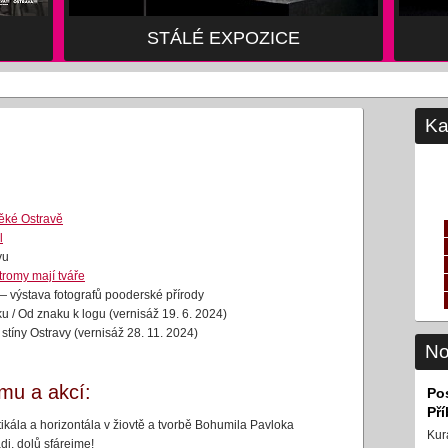
STÁLÉ EXPOZICE
Ka
ěké Ostravě
l
vu
tromy mají tváře
— výstava fotografů pooderské přírody
u / Od znaku k logu (vernisáž 19. 6. 2024)
stíny Ostravy (vernisáž 28. 11. 2024)
No
mu a akcí:
Po
Př
tikála a horizontála v žiovtě a tvorbě Bohumila Pavloka
Kur
, dolů sfárejme!