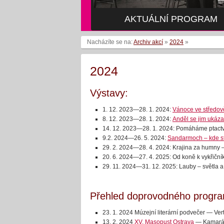
AKTUÁLNÍ PROGRAM
Nacházíte se na:
Archiv akcí
»
2024
»
2024
Výstavy:
1. 12. 2023—28. 1. 2024:
Vánoce ve středov
8. 12. 2023—28. 1. 2024:
Anděl se jim ukáza
14. 12. 2023—28. 1. 2024: Pomáháme ptact
9.2. 2024—26. 5. 2024:
Sandarmoch
– kde s
29. 2. 2024—28. 4. 2024: Krajina za humny 
20. 6. 2024—27. 4. 2025: Od koně k vykřičník
29. 11. 2024—31. 12. 2025: Lauby – světla a 
Přehled doprovodného progra
23. 1. 2024 Múzejní literární podvečer — Ver
13. 2. 2024
XV. Masopust Ostrava
— Kamarádi