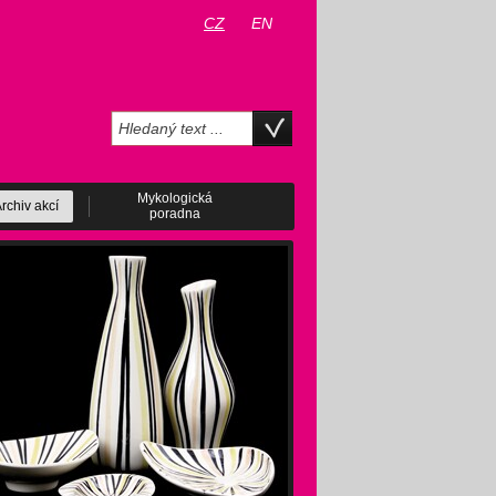
CZ
EN
Mykologická
rchiv akcí
poradna