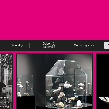
Odborná
Kontakty
On-line výstavy
A
pracoviště