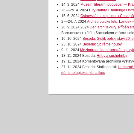
14. 3. 2024
Múzejní literární podvečer — Kra
26.—29. 4. 2024
City Nature Challenge Ost
15. 6. 2024
Ostravská muzejní noc / Cestuj
2.—24. 7. 2024
Archeologické léto: Landek
—
28. 9. 2024 2024
Den architektury: Příběh st
Barcuchovou a Jiřím Sochorkem v rámci celo
16. 10. 2024
Beseda: Stolik polski slaví 20 let
23. 10. 2024
Beseda: Sbíráme houby
9. 11. 2024
Mezinárodní den romského jazyka
13. 11. 2024 Beseda:
Hřiby a suchohřiby
19. 11. 2024 Komentovaná prohlídka výstavy 
27. 11. 2024 Beseda: Stolik polski:
Humorné a
démonologickou tématikou