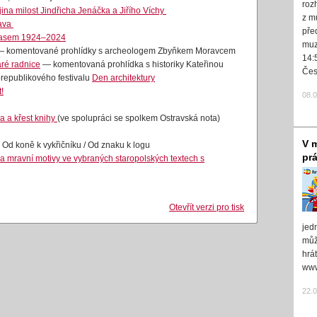
roz
jina milost Jindřicha Jenáčka a Jiřího Víchy
z m
rava
pře
 časem 1924–2024
muz
 komentované prohlídky s archeologem Zbyňkem Moravcem
14:
aré radnice
— komentovaná prohlídka s historiky Kateřinou
Čes
republikového festivalu
Den architektury
!
08.
 a křest knihy
(ve spolupráci se spolkem Ostravská nota)
V m
Od koně k vykřičníku / Od znaku k logu
pr
 mravní motivy ve vybraných staropolských textech s
Otevřít verzi pro tisk
jed
může
hrá
www
22.