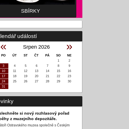
SBÍRKY
lendář událostí
«
»
Srpen 2026
PO
ÚT
ST
ČT
PÁ
SO
NE
1
2
3
4
5
6
7
8
9
10
11
12
13
14
15
16
17
18
19
20
21
22
23
24
25
26
27
28
29
30
31
vinky
slechněte si nový rozhlasový pořad
íběhy z muzejního depozitáře.
átoři Ostravského muzea společně s Českým