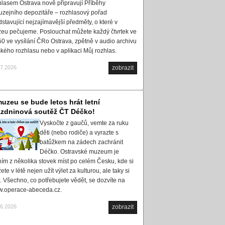
hlasem Ostrava nově připravují Příběhy
uzejního depozitáře – rozhlasový pořad
dstavující nejzajímavější předměty, o které v
eu pečujeme. Poslouchat můžete každý čtvrtek ve
50 ve vysílání ČRo Ostrava, zpětně v audio archivu
kého rozhlasu nebo v aplikaci Můj rozhlas.
07.2026
zobrazit
uzeu se bude letos hrát letní
ázdninová soutěž ČT Déčko!
Vyskočte z gaučů, vemte za ruku
děti (nebo rodiče) a vyrazte s
batůžkem na zádech zachránit
Déčko. Ostravské muzeum je
ním z několika stovek míst po celém Česku, kde si
te v létě nejen užít výlet za kulturou, ale taky si
t. Všechno, co potřebujete vědět, se dozvíte na
.operace-abeceda.cz.
06.2026
zobrazit