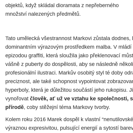
objektů, když skládal dioramata z nepřeberného
množství nalezených předmětů.
Tato umělecká všestrannost Markovi zůstala dodnes, 
dominantním výrazovým prostředkem malba. V mládí s
epizodou graffiti, která sloužila jako překlenovací můs
vášně z puberty do dospělosti, aby se následně několi
profesionální ilustraci. Markův osobitý styl té doby od
preciznost, ale také schopnost vypointovat zobrazova
hyperboly, která je důležitou součástí jeho rukopisu. J
vynořovat
člověk, ať už ve vztahu ke společnosti,
přírodě
, coby stěžejní téma Markovy tvorby.
Kolem roku 2016 Marek dospěl k vlastní “nenutilovské”
výraznou expresivitou, pulsující energií a sytostí bare