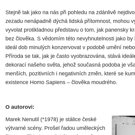
Stejně tak jako na nás při pohledu na zdánlivě nejdivo
zezadu nenápadně dýchá lidská přítomnost, mohou výd
vyvolat protikladnou představu o tom, jak panensky krá
bez člověka. S vědomím této nevyhnutelnosti jako by l
ideál dob minulých konzervovat v podobě umění neb
Příroda se tak, jak je často vyobrazována, stává ideál
dekorací našeho světa, jehož současná podoba je vša
menších, pozitivních i negativních změn, které se kumul
existence Homo Sapiens – člověka moudrého.
O autorovi:
Marek Nenutil (*1978) je stálice české
výtvarné scény. Prošel řadou uměleckých