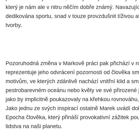
který je nám ale v nitru něčím dobře známý. Navazujíc
dedikována sportu, snad v touze provzdušnit tíživou 
tvorby.
Pozoruhodná změna v Markově práci pak přichází v ro
reprezentuje jeho odvrácení pozornosti od člověka s
motivům, ve kterých zdánlivě nachází vnitřní klid a smí
pestrobarevném oceánu nebo květy ve své přirozené
jako by implicitně poukazovaly na křehkou rovnováhu,
Jako jednu ze svých inspirací ostatně Marek uvádí d
Epocha člověka, který přináší provokativní zážitek po
lidstva na naši planetu.