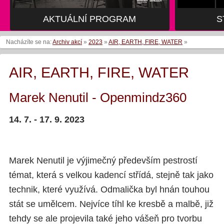
AKTUÁLNÍ PROGRAM
AKTUÁLNÍ PROGRAM
S
S
Nacházíte se na:
Archiv akcí
»
2023
»
AIR, EARTH, FIRE, WATER
»
AIR, EARTH, FIRE, WATER
Marek Nenutil - Openmindz360
14. 7. - 17. 9. 2023
Marek Nenutil je výjimečný především pestrostí
témat, která s velkou kadencí střídá, stejně tak jako
technik, které využívá. Odmalička byl hnán touhou
stát se umělcem. Nejvíce tíhl ke kresbě a malbě, již
tehdy se ale projevila také jeho vášeň pro tvorbu