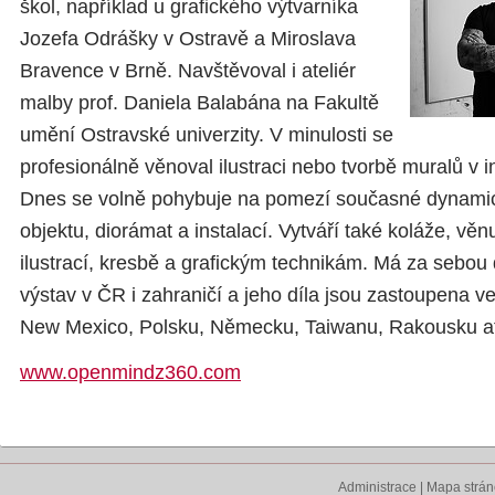
škol, například u grafického výtvarníka
Jozefa Odrášky v Ostravě a Miroslava
Bravence v Brně. Navštěvoval i ateliér
malby prof. Daniela Balabána na Fakultě
umění Ostravské univerzity. V minulosti se
profesionálně věnoval ilustraci nebo tvorbě muralů v in
Dnes se volně pohybuje na pomezí současné dynamick
objektu, diorámat a instalací. Vytváří také koláže, věn
ilustrací, kresbě a grafickým technikám. Má za sebou
výstav v ČR i zahraničí a jeho díla jsou zastoupena 
New Mexico, Polsku, Německu, Taiwanu, Rakousku a
www.openmindz360.com
Administrace
|
Mapa strá