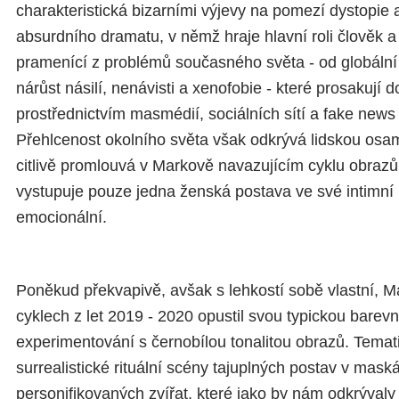
charakteristická bizarními výjevy na pomezí dystopie
absurdního dramatu, v němž hraje hlavní roli člověk a 
pramenící z problémů současného světa - od globální 
nárůst násilí, nenávisti a xenofobie - které prosakují 
prostřednictvím masmédií, sociálních sítí a fake news
Přehlcenost okolního světa však odkrývá lidskou osam
citlivě promlouvá v Markově navazujícím cyklu obrazů
vystupuje pouze jedna ženská postava ve své intimní n
emocionální.
Poněkud překvapivě, avšak s lehkostí sobě vlastní, M
cyklech z let 2019 - 2020 opustil svou typickou barevn
experimentování s černobílou tonalitou obrazů. Temat
surrealistické rituální scény tajuplných postav v maská
personifikovaných zvířat, které jako by nám odkrývaly