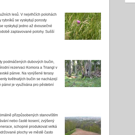
užních lesů. V nejvlhčích polohách
y rybníků se vyskytují porosty
 se vyskytují jedno až dvousečné
kodobě zaplavované polohy. Sušší
osty podmáčených dubových bučin,
írodní rezervaci Komora a Triangl v
ravské pánve. Na vyvýšené terasy
menty květnatých bučin se nacházejí
 pánvi je využívána pro pěstební
ptimálně přizpůsobených stanovištím
pávání nebo časté kosení, zvýšený
generace, schopné produkovat velká
eudržované plochy ve městě často