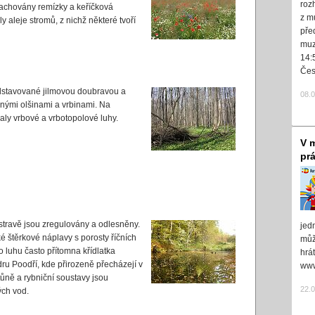
roz
zachovány remízky a keříčková
z m
 aleje stromů, z nichž některé tvoří
pře
muz
14:
Čes
ředstavované jilmovou doubravou a
08.
nými olšinami a vrbinami. Na
aly vrbové a vrbotopolové luhy.
V m
pr
travě jsou zregulovány a odlesněny.
jed
ké štěrkové náplavy s porosty říčních
může
 luhu často přítomna křídlatka
hrá
dru Poodří, kde přirozeně přecházejí v
www
tůně a rybniční soustavy jsou
22.
ých vod.