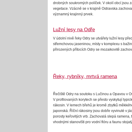
drobných soukromých políček. V okolí obcí jsou 
vegetace. Vzácně se v krajině Ostravska zachovaly
významný krajinný prvek.
Lužní lesy na Odře
V údolní nivě řeky Odry se utvářely lužní lesy p
střemchovou jaseninou, místy v komplexu s bažin
přirozených přítocích Odry se mozaikovitě zachov
Řeky, rybníky, mrtvá ramena
Řečiště Odry na soutoku s Lučinou a Opavou v Os
V profilovaných korytech se přesto vyskytují typic
rákosin. V lemech břehů je kromě zbytků měkkého
japonská. Říční rákosiny jsou dobře vyvinuté v já
porosty keřovitých vrb. Zachovalá slepá ramena, 
vhodnými stanovišti pro vodní flóru a faunu stojat