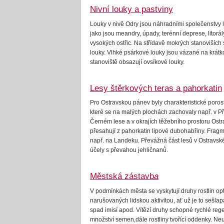
Nivní louky a pastviny
Louky v nivě Odry jsou náhradními společenstvy l
jako jsou meandry, úpady, terénní deprese, litorál
vysokých ostřic. Na střídavě mokrých stanoviších
louky. Vlhké psárkové louky jsou vázané na krát
stanoviště obsazují ovsíkové louky.
Lesy štěrkových teras a pahorkatin
Pro Ostravskou pánev byly charakteristické por
které se na malých plochách zachovaly např. v Př
Černém lese a v okrajích těžebního prostoru Ost
přesahují z pahorkatin lipové dubohabřiny. Frag
např. na Landeku. Převážná část lesů v Ostravské
účely s převahou jehličnanů.
Městská zástavb
a
V podmínkách města se vyskytují druhy rostlin o
narušovaných lidskou aktivitou, ať už je to sešla
spad imisí apod. Vítězí druhy schopné rychlé re
množství semen,dále rostliny tvořící oddenky. N