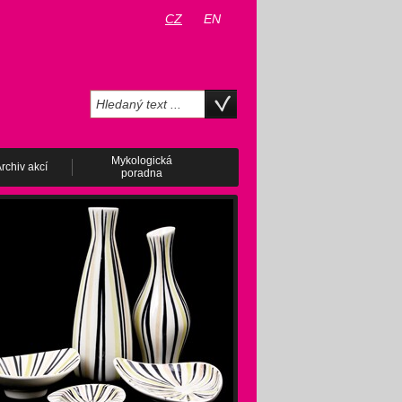
CZ
EN
Mykologická
rchiv akcí
poradna