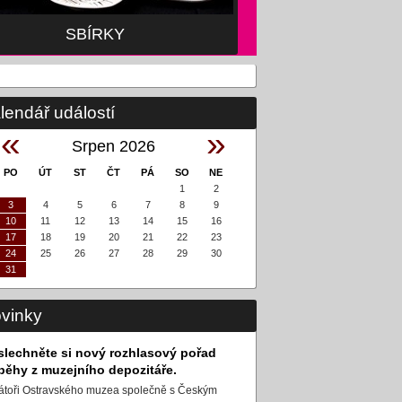
SBÍRKY
lendář událostí
«
»
Srpen 2026
PO
ÚT
ST
ČT
PÁ
SO
NE
1
2
3
4
5
6
7
8
9
10
11
12
13
14
15
16
17
18
19
20
21
22
23
24
25
26
27
28
29
30
31
vinky
slechněte si nový rozhlasový pořad
íběhy z muzejního depozitáře.
átoři Ostravského muzea společně s Českým