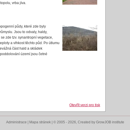
topolu, vrba jíva.
opogenní půdy, které zde byly
růmyslu. Jsou to odvaly, haldy,
 se zde tzv. synantropní vegetace,
eploty a vlhkost těchto půd. Po útlumu
převážná část hald a skládek
 poddolování území jsou četné
Otevřít verzi pro tisk
Administrace
|
Mapa stránek
| © 2005 - 2026, Created by
GrowJOB institute