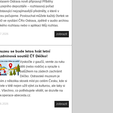
hlasem Ostrava nově připravují Příběhy
uzejního depozitáře – rozhlasový pořad
dstavující nejzajímavější předměty, o které v
eu pečujeme. Poslouchat můžete každý čtvrtek ve
50 ve vysílání ČRo Ostrava, zpětně v audio archivu
kého rozhlasu nebo v aplikaci Můj rozhlas.
07.2026
zobrazit
uzeu se bude letos hrát letní
ázdninová soutěž ČT Déčko!
Vyskočte z gaučů, vemte za ruku
děti (nebo rodiče) a vyrazte s
batůžkem na zádech zachránit
Déčko. Ostravské muzeum je
ním z několika stovek míst po celém Česku, kde si
te v létě nejen užít výlet za kulturou, ale taky si
t. Všechno, co potřebujete vědět, se dozvíte na
.operace-abeceda.cz.
06.2026
zobrazit