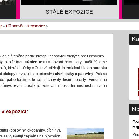
STÁLÉ EXPOZICE
ce
»
Přírodovědná expozice
»
Ka
ka“ je členěna podle biotopů charakteristických pro Ostravsko.
ny
okolí sídel,
lužních lesů
v povodí řeky Odry, další části se
oků, které do Odry v Ostravě vtékají. Interaktivní biotop
soutoku
ní biotopy navazují společenstva
nivní louky a pastviny
. Pak se
a do
pahorkatin
, kde se zachovaly lesní porosty. Fenoménu
růmyslovými areály, je věnována poslední místnost nazvaná
No
 v expozici:
Po
Př
ltur (obiloviny, okopaniny, pícniny).
Kur
eré se vyskytují zejména na plochách