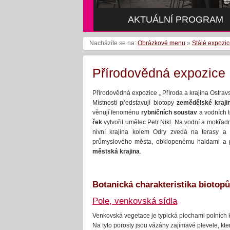
AKTUÁLNÍ PROGRAM
Nacházíte se na:
Obrázkové menu
»
Stálé expozi
Přírodovědná expozice
Přírodovědná expozice „ Příroda a krajina Ostravs
Místnosti představují biotopy
zemědělské kraji
věnují fenoménu
rybničních soustav
a vodních t
řek
vytvořil umělec Petr Nikl. Na vodní a mokřad
nivní krajina kolem Odry zvedá na terasy 
průmyslového města, obklopenému haldami a p
městská krajina
.
Botanická charakteristika biotopů
Pole, venkovská sídla
Venkovská vegetace je typická plochami polních ku
Na tyto porosty jsou vázány zajímavé plevele, kt