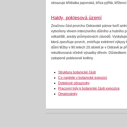
obsazuje křídlatka japonská, bříza pýřitá, kříženci 
Haldy, poklesová území
Značnou část povrchu Ostravské pánve tvoří antr
vytvořeny vlivem intenzivního důlního a hutního p
odkaliště, areály průmyslových závodů. Vyskytuje
která zpevňuje povrch, zmírňuje extrémní výkyvy t
důlní těžby v 90.letech 20.století je v Ostravě je 
rekultivovaná včetně výsadby dřevin. Důsledkem
zatopené poklesové kotliny.
Struktura botanické části
Co najdete v botanické expozici
Dotekové obrazovky
Pracovní listy k botanické části expozice
Omalovánky