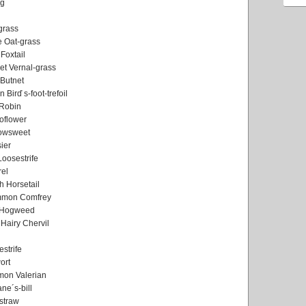
og
grass
e Oat-grass
Foxtail
et Vernal-grass
 Butnet
Birď s-foot-trefoil
Robin
oflower
owsweet
ier
Loosestrife
el
h Horsetail
mmon Comfrey
 Hogweed
, Hairy Chervil
estrife
ort
mon Valerian
ne´s-bill
straw