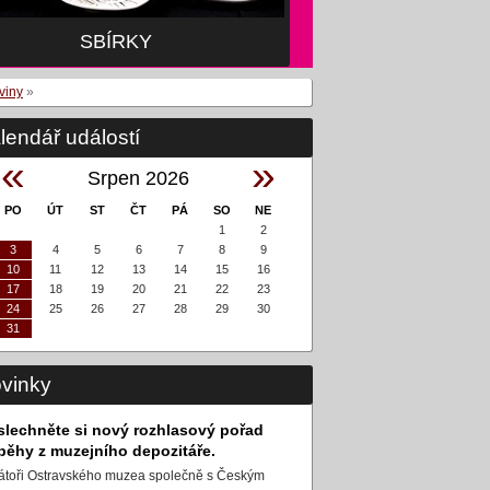
SBÍRKY
viny
»
lendář událostí
«
»
Srpen 2026
PO
ÚT
ST
ČT
PÁ
SO
NE
1
2
3
4
5
6
7
8
9
10
11
12
13
14
15
16
17
18
19
20
21
22
23
24
25
26
27
28
29
30
31
vinky
slechněte si nový rozhlasový pořad
íběhy z muzejního depozitáře.
átoři Ostravského muzea společně s Českým