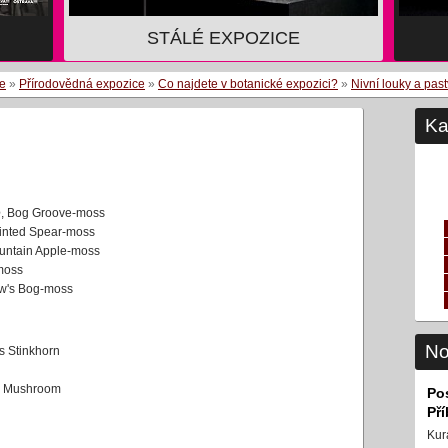
STÁLÉ EXPOZICE
ce
»
Přírodovědná expozice
»
Co najdete v botanické expozici?
»
Nivní louky a past
Ka
e
, Bog Groove-moss
ointed Spear-moss
ountain Apple-moss
moss
w's Bog-moss
No
s Stinkhorn
ol Mushroom
Po
Př
Kur