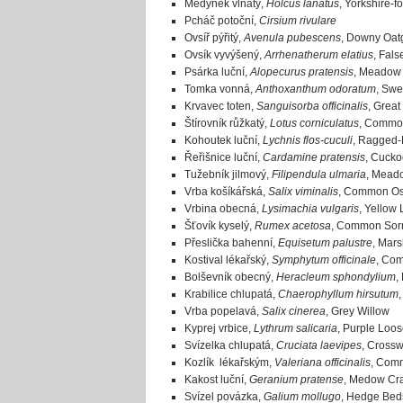
Medyněk vlnatý,
Holcus lanatus
, Yorkshire-f
Pcháč potoční,
Cirsium rivulare
Ovsíř pýřitý,
Avenula pubescens
, Downy Oat
Ovsík vyvýšený,
Arrhenatherum elatius
, Fals
Psárka luční,
Alopecurus pratensis
, Meadow 
Tomka vonná,
Anthoxanthum odoratum
, Swe
Krvavec toten,
Sanguisorba officinalis
, Great
Štírovník růžkatý,
Lotus corniculatus
, Common 
Kohoutek luční,
Lychnis flos-cuculi
, Ragged-
Řeřišnice luční,
Cardamine pratensis
, Cucko
Tužebník jilmový,
Filipendula ulmaria
, Mead
Vrba košíkářská,
Salix viminalis
, Common Os
Vrbina obecná,
Lysimachia vulgaris
, Yellow 
Šťovík kyselý,
Rumex acetosa
, Common Sorr
Přeslička bahenní,
Equisetum palustre
, Mars
Kostival lékařský,
Symphytum officinale
, Co
Bolševník obecný,
Heracleum sphondylium
,
Krabilice chlupatá,
Chaerophyllum hirsutum
Vrba popelavá,
Salix cinerea
, Grey Willow
Kyprej vrbice,
Lythrum salicaria
, Purple Loos
Svízelka chlupatá,
Cruciata laevipes
, Crossw
Kozlík lékařským,
Valeriana officinalis
, Com
Kakost luční,
Geranium pratense
, Medow Cra
Svízel povázka,
Galium mollugo
, Hedge Bed