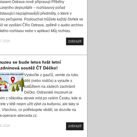
hlasem Ostrava nově připravují Příběhy
uzejního depozitáře – rozhlasový pořad
dstavující nejzajímavější předměty, o které v
eu pečujeme. Poslouchat můžete každý čtvrtek ve
50 ve vysílání ČRo Ostrava, zpětně v audio archivu
kého rozhlasu nebo v aplikaci Můj rozhlas.
07.2026
zobrazit
uzeu se bude letos hrát letní
ázdninová soutěž ČT Déčko!
Vyskočte z gaučů, vemte za ruku
děti (nebo rodiče) a vyrazte s
batůžkem na zádech zachránit
Déčko. Ostravské muzeum je
ním z několika stovek míst po celém Česku, kde si
te v létě nejen užít výlet za kulturou, ale taky si
t. Všechno, co potřebujete vědět, se dozvíte na
.operace-abeceda.cz.
06.2026
zobrazit