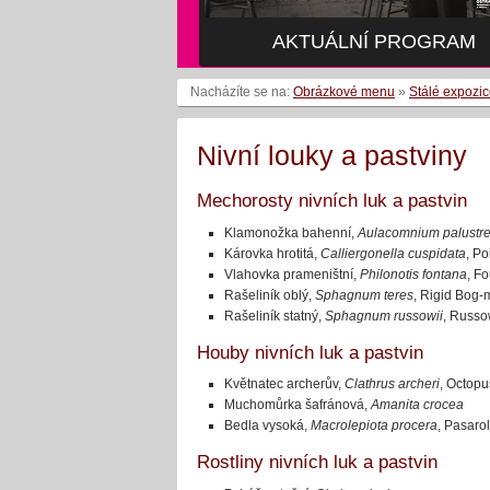
AKTUÁLNÍ PROGRAM
Nacházíte se na:
Obrázkové menu
»
Stálé expozi
Nivní louky a pastviny
Mechorosty nivních luk a pastvin
Klamonožka bahenní,
Aulacomnium
palustr
Károvka hrotitá,
Calliergonella
cuspidata
, P
Vlahovka prameništní,
Philonotis
fontana
, F
Rašeliník oblý,
Sphagnum
teres
, Rigid Bog-
Rašeliník statný,
Sphagnum
russowii
, Russo
Houby nivních luk a pastvin
Květnatec archerův,
Clathrus archeri
, Octopu
Muchomůrka šafránová,
Amanita crocea
Bedla vysoká,
Macrolepiota procera
, Pasar
Rostliny nivních luk a pastvin