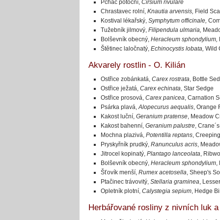
Pcháč potoční,
Cirsium rivulare
Chrastavec rolní,
Knautia arvensis,
Field Sc
Kostival lékařský,
Symphytum officinale,
Com
Tužebník jilmový,
Filipendula ulmaria,
Meado
Bolševník obecný,
Heracleum sphondylium,
Štětinec laločnatý,
Echinocystis lobata,
Wild
Akvarely rostlin - O. Kilián
Ostřice zobánkatá,
Carex rostrata
, Bottle Se
Ostřice ježatá,
Carex echinata
, Star Sedge
Ostřice prosová,
Carex panicea
, Carnation 
Psárka plavá,
Alopecurus aequalis
, Orange F
Kakost luční,
Geranium pratense
, Meadow Cr
Kakost bahenní,
Geranium palustre
, Crane´s-
Mochna plazivá,
Potentilla reptans
, Creeping
Pryskyřník prudký,
Ranunculus acris
, Meado
Jitrocel kopinatý,
Plantago lanceolata
, Ribwo
Bolševník obecný,
Heracleum sphondylium
,
Šťovík menší,
Rumex acetosella
, Sheep's So
Ptačinec trávovitý,
Stellaria graminea
, Lesser
Opletník plotní,
Calystegia sepium
, Hedge B
Herbářované rosliny z nivních luk a