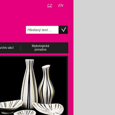
CZ
EN
Mykologická
rchiv akcí
poradna