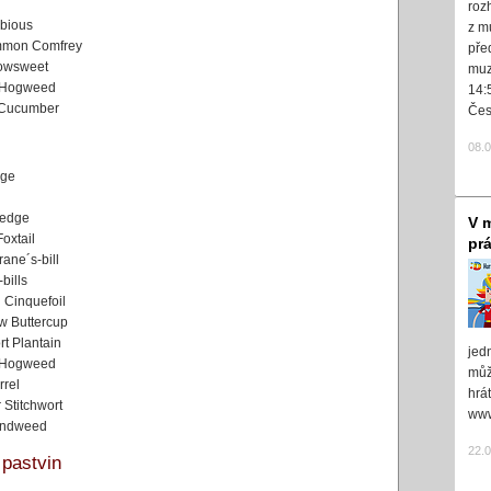
roz
abious
z m
mon Comfrey
pře
wsweet
muz
Hogweed
14:
 Cucumber
Čes
08.
dge
Sedge
V m
oxtail
pr
ane´s-bill
bills
 Cinquefoil
w Buttercup
rt Plantain
jed
 Hogweed
může
rrel
hrá
 Stitchwort
www
indweed
22.
 pastvin