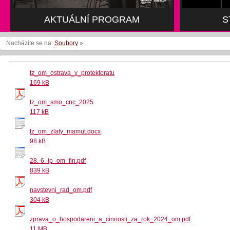
AKTUÁLNÍ PROGRAM
S
Nacházíte se na:
Soubory
»
tz_om_ostrava_v_protektoratu
169 kB
tz_om_smo_cnc_2025
117 kB
tz_om_zlaty_mamut.docx
98 kB
28.-6.-ip_om_fin.pdf
839 kB
navstevni_rad_om.pdf
304 kB
zprava_o_hospodareni_a_cinnosti_za_rok_2024_om.pdf
11 MB