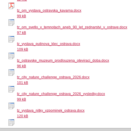
tz_om_vystava_ostravska_kavarna.docx
99 kB
tz_om_svetlo_v_temnotach_aneb_90_let_zednarstvi_v_ostrave.docx
97 kB
tz_vystava_putinova_klec_ostrava.docx
109 kB
tz_ostravske_muzeum_prodlouzena_oteviraci_doba.docx
96 kB
tz_city_nature_challenge_ostrava_2026.docx
101 kB
tz_city_nature_challenge_ostrava_2026_vysledky.docx
99 kB
tz_vystava_nitky_vzpominek_ostrava.docx
120 kB