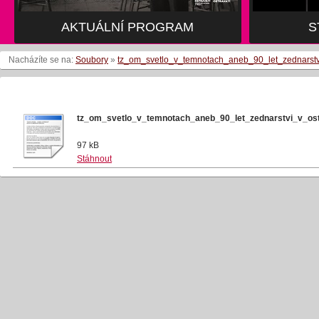
AKTUÁLNÍ PROGRAM
S
Nacházíte se na:
Soubory
»
tz_om_svetlo_v_temnotach_aneb_90_let_zednarstv
tz_om_svetlo_v_temnotach_aneb_90_let_zednarstvi_v_os
97 kB
Stáhnout