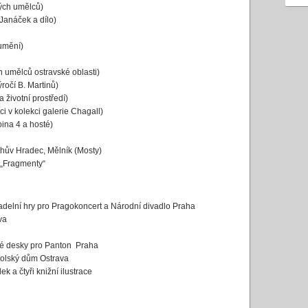
ých umělců)
Janáček a dílo)
umění)
 umělců ostravské oblasti)
očí B. Martinů)
životní prostředí)
i v kolekci galerie Chagall)
ina 4 a hosté)
chův Hradec, Mělník (Mosty)
 „Fragmenty“
adelní hry pro Pragokoncert a Národní divadlo Praha
va
vé desky pro Panton Praha
 Polský dům Ostrava
k a čtyři knižní ilustrace