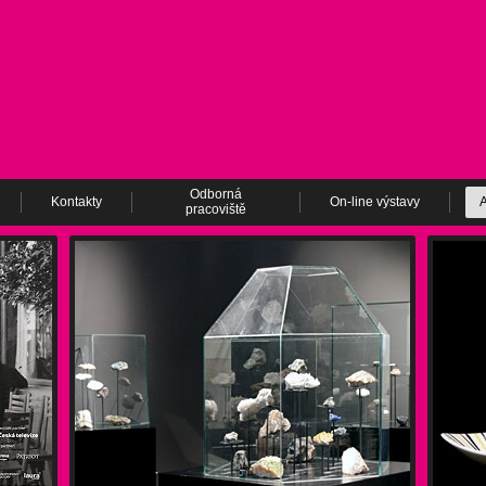
Odborná
Kontakty
On-line výstavy
A
pracoviště