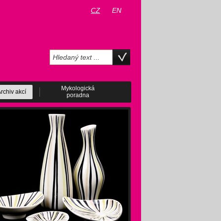
CZ
EN
Mykologická
rchiv akcí
poradna