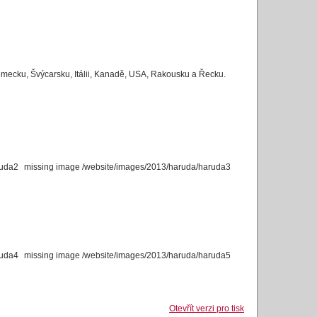
ěmecku, Švýcarsku, Itálii, Kanadě, USA, Rakousku a Řecku.
ruda2
missing image /website/images/2013/haruda/haruda3
ruda4
missing image /website/images/2013/haruda/haruda5
Otevřít verzi pro tisk