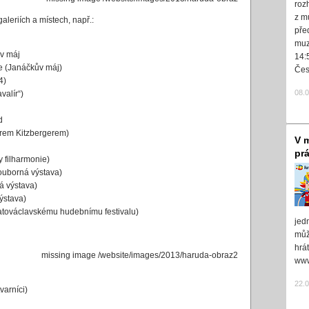
roz
z m
aleriích a místech, např.:
pře
muz
v máj
14:
e (Janáčkův máj)
Čes
4)
08.
alír“)
d
rem Kitzbergerem)
V m
pr
y filharmonie)
ouborná výstava)
á výstava)
ýstava)
vatováclavskému hudebnímu festivalu)
jed
může
hrá
missing image /website/images/2013/haruda-obraz2
www
22.
varníci)