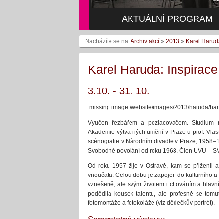
AKTUÁLNÍ PROGRAM
Nacházíte se na:
Archiv akcí
»
2013
»
Karel Harud
Karel Haruda: Inspirac
3.10. - 31. 10.
missing image /website/images/2013/haruda/ha
Vyučen řezbářem a pozlacovačem. Studium n
Akademie výtvarných umění v Praze u prof. Vla
scénografie v Národním divadle v Praze, 1958–1
Svobodné povolání od roku 1968. Člen UVU – S
Od roku 1957 žije v Ostravě, kam se přiženil 
vnoučata. Celou dobu je zapojen do kulturního a 
vznešeně, ale svým životem i chováním a hlavn
podědila kousek talentu, ale profesně se tomu
fotomontáže a fotokoláže (viz dědečkův portrét).