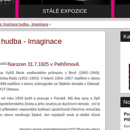
STÁLÉ EXPOZICE
a: Inspirace hudba - Imaginace
»
Ka
e hudba - Imaginace
ruda1
Narozen 31.7.1925 v Pelhřimově.
a Vyšší škole uměleckého průmyslu v Brně (1945–1949).
stimila Rady (1952–1953). V letech 1954–1957 malířem v oboru
968 malířem v oboru scénografie ve Státním divadle v Ostravě.
VUT Ostrava.
a od roku 1959 bydlí a pracuje v Porubě. Má dva syny a čtyři
No
společenského života a jeho snahou je duchovní obroda - zní to
ě příkladem napomáhá kultivaci společnosti.Všechna vnoučata
Po
to oboru nevěnuje žádné. Jen nejstarší vnuk si oblíbil různé
Př
Kur
missing image /website/images/2013/haruda-obraz