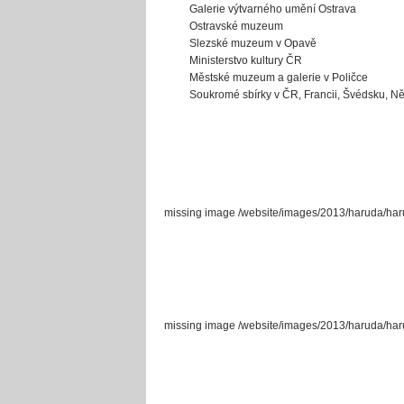
Galerie výtvarného umění Ostrava
Ostravské muzeum
Slezské muzeum v Opavě
Ministerstvo kultury ČR
Městské muzeum a galerie v Poličce
Soukromé sbírky v ČR, Francii, Švédsku, N
missing image /website/images/2013/haruda/ha
missing image /website/images/2013/haruda/ha