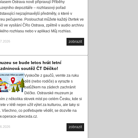
hlasem Ostrava nově připravují Příběhy
uzejního depozitáře – rozhlasový pořad
dstavující nejzajímavější předměty, o které v
eu pečujeme. Poslouchat můžete každý čtvrtek ve
50 ve vysílání ČRo Ostrava, zpětně v audio archivu
kého rozhlasu nebo v aplikaci Můj rozhlas.
07.2026
zobrazit
uzeu se bude letos hrát letní
ázdninová soutěž ČT Déčko!
Vyskočte z gaučů, vemte za ruku
děti (nebo rodiče) a vyrazte s
batůžkem na zádech zachránit
Déčko. Ostravské muzeum je
ním z několika stovek míst po celém Česku, kde si
te v létě nejen užít výlet za kulturou, ale taky si
t. Všechno, co potřebujete vědět, se dozvíte na
.operace-abeceda.cz.
06.2026
zobrazit