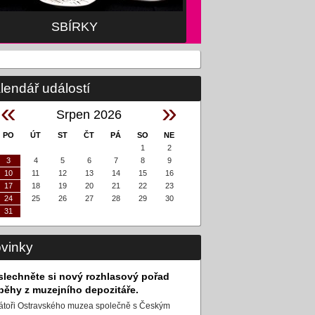
SBÍRKY
lendář událostí
«
»
Srpen 2026
PO
ÚT
ST
ČT
PÁ
SO
NE
1
2
3
4
5
6
7
8
9
10
11
12
13
14
15
16
17
18
19
20
21
22
23
24
25
26
27
28
29
30
31
vinky
slechněte si nový rozhlasový pořad
íběhy z muzejního depozitáře.
átoři Ostravského muzea společně s Českým