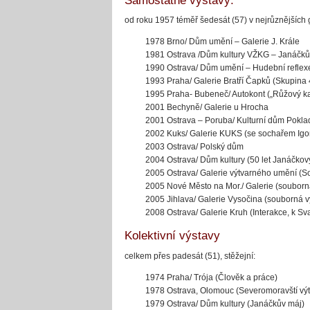
Samostatné výstavy:
od roku 1957 téměř šedesát (57) v nejrůznějších g
1978 Brno/ Dům umění – Galerie J. Krále
1981 Ostrava /Dům kultury VŽKG – Janáčků
1990 Ostrava/ Dům umění – Hudební reflex
1993 Praha/ Galerie Bratří Čapků (Skupina 
1995 Praha- Bubeneč/ Autokont („Růžový kav
2001 Bechyně/ Galerie u Hrocha
2001 Ostrava – Poruba/ Kulturní dům Pokla
2002 Kuks/ Galerie KUKS (se sochařem Igo
2003 Ostrava/ Polský dům
2004 Ostrava/ Dům kultury (50 let Janáčkov
2005 Ostrava/ Galerie výtvarného umění (S
2005 Nové Město na Mor./ Galerie (souborn
2005 Jihlava/ Galerie Vysočina (souborná v
2008 Ostrava/ Galerie Kruh (Interakce, k S
Kolektivní výstavy
celkem přes padesát (51), stěžejní:
1974 Praha/ Trója (Člověk a práce)
1978 Ostrava, Olomouc (Severomoravští výt
1979 Ostrava/ Dům kultury (Janáčkův máj)