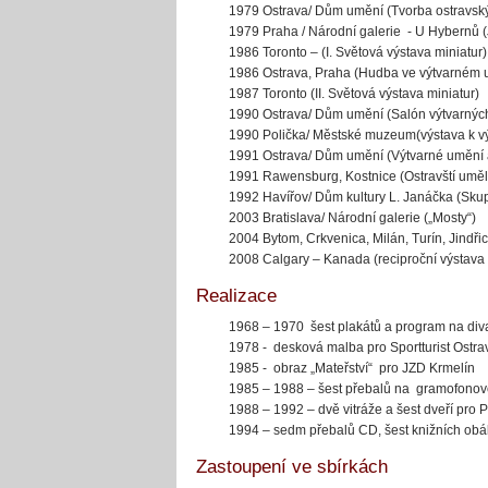
1979 Ostrava/ Dům umění (Tvorba ostravsk
1979 Praha / Národní galerie - U Hybernů (
1986 Toronto – (I. Světová výstava miniatur)
1986 Ostrava, Praha (Hudba ve výtvarném 
1987 Toronto (II. Světová výstava miniatur)
1990 Ostrava/ Dům umění (Salón výtvarných
1990 Polička/ Městské muzeum(výstava k výr
1991 Ostrava/ Dům umění (Výtvarné umění a 
1991 Rawensburg, Kostnice (Ostravští umělc
1992 Havířov/ Dům kultury L. Janáčka (Skup
2003 Bratislava/ Národní galerie („Mosty“)
2004 Bytom, Crkvenica, Milán, Turín, Jindři
2008 Calgary – Kanada (reciproční výstava
Realizace
1968 – 1970 šest plakátů a program na div
1978 - desková malba pro Sportturist Ostra
1985 - obraz „Mateřství“ pro JZD Krmelín
1985 – 1988 – šest přebalů na gramofono
1988 – 1992 – dvě vitráže a šest dveří pro
1994 – sedm přebalů CD, šest knižních obále
Zastoupení ve sbírkách