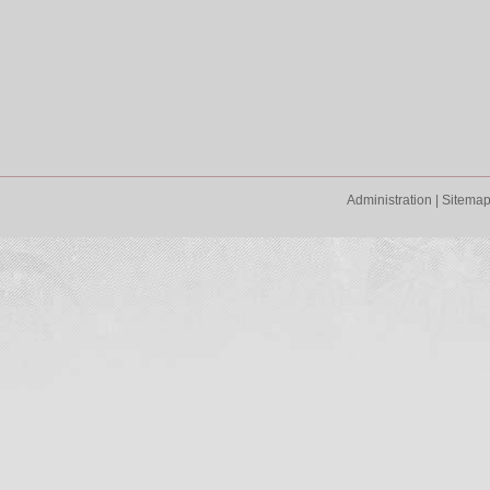
Administration
|
Sitema