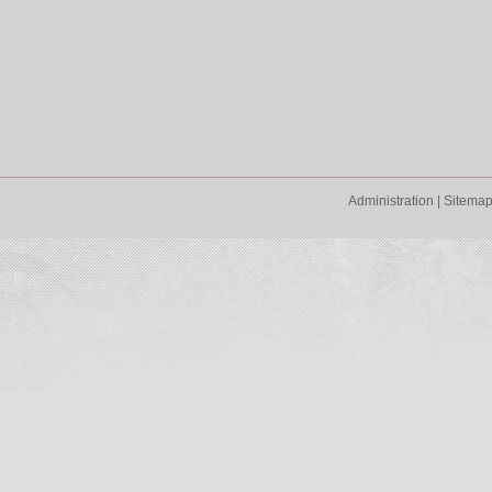
Administration
|
Sitema