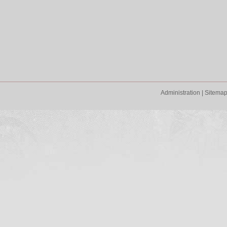
Administration
|
Sitema