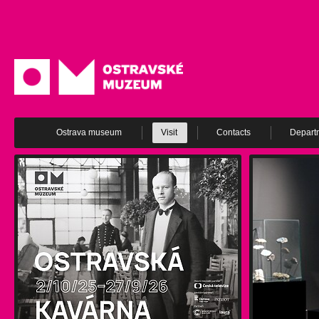
Ostrava museum
Visit
Contacts
Depart