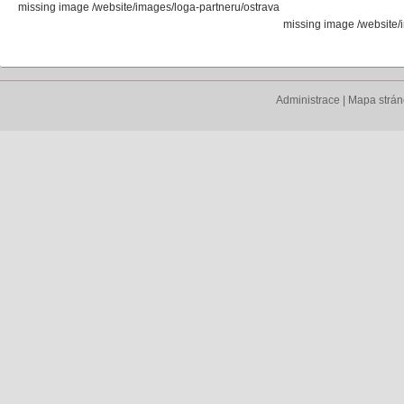
missing image /website/images/loga-partneru/ostrava
missing image /website
Administrace
|
Mapa strá