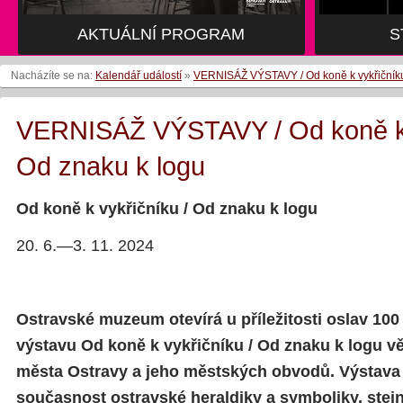
AKTUÁLNÍ PROGRAM
S
Nacházíte se na:
Kalendář událostí
»
VERNISÁŽ VÝSTAVY / Od koně k vykřičníku
VERNISÁŽ VÝSTAVY / Od koně k 
Od znaku k logu
Od koně k vykřičníku / Od znaku k logu
20. 6.—3. 11. 2024
Ostravské muzeum otevírá u příležitosti oslav 100 
výstavu Od koně k vykřičníku / Od znaku k logu v
města Ostravy a jeho městských obvodů. Výstava 
současnost ostravské heraldiky a symboliky, ste