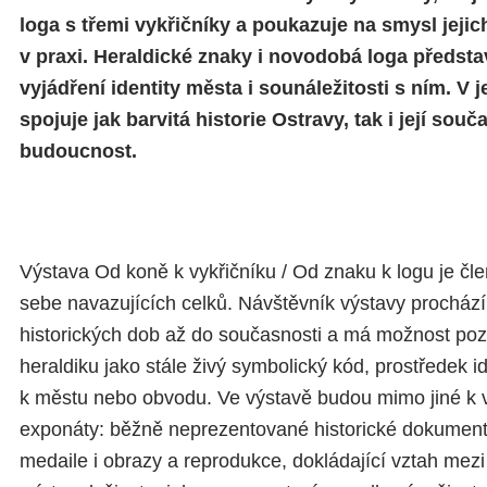
loga s třemi vykřičníky a poukazuje na smysl jejic
v praxi. Heraldické znaky i novodobá loga předst
vyjádření identity města i sounáležitosti s ním. V j
spojuje jak barvitá historie Ostravy, tak i její so
budoucnost.
Výstava Od koně k vykřičníku / Od znaku k logu je čl
sebe navazujících celků. Návštěvník výstavy procház
historických dob až do současnosti a má možnost poz
heraldiku jako stále živý symbolický kód, prostředek id
k městu nebo obvodu. Ve výstavě budou mimo jiné k v
exponáty: běžně neprezentované historické dokumenty
medaile i obrazy a reprodukce, dokládající vztah mezi 