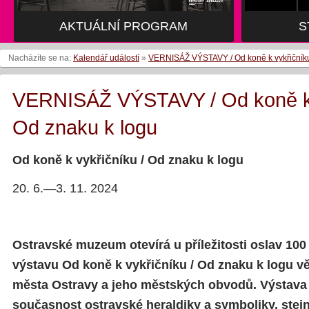
AKTUÁLNÍ PROGRAM
S
Nacházíte se na:
Kalendář událostí
»
VERNISÁŽ VÝSTAVY / Od koně k vykřičníku
VERNISÁŽ VÝSTAVY / Od koně k 
Od znaku k logu
Od koně k vykřičníku / Od znaku k logu
20. 6.—3. 11. 2024
Ostravské muzeum otevírá u příležitosti oslav 100 
výstavu Od koně k vykřičníku / Od znaku k logu v
města Ostravy a jeho městských obvodů. Výstava 
současnost ostravské heraldiky a symboliky, ste