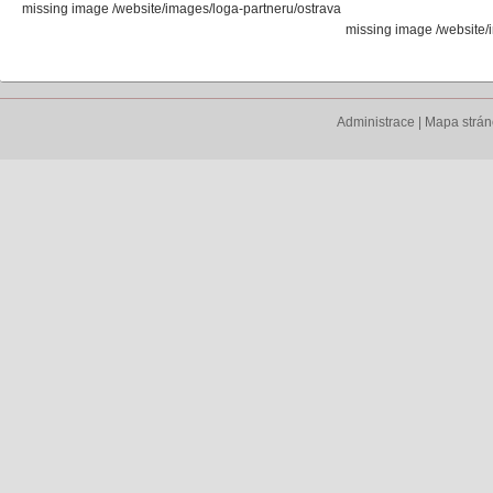
missing image /website/images/loga-partneru/ostrava
missing image /website
Administrace
|
Mapa strá