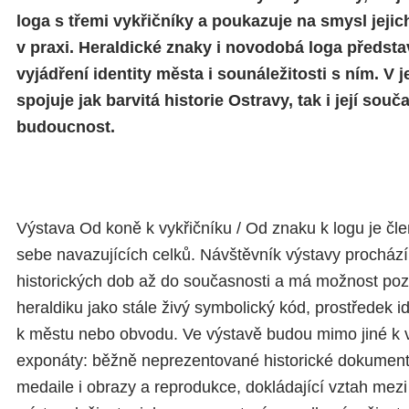
loga s třemi vykřičníky a poukazuje na smysl jejic
v praxi. Heraldické znaky i novodobá loga předst
vyjádření identity města i sounáležitosti s ním. V j
spojuje jak barvitá historie Ostravy, tak i její so
budoucnost.
Výstava Od koně k vykřičníku / Od znaku k logu je čl
sebe navazujících celků. Návštěvník výstavy procház
historických dob až do současnosti a má možnost poz
heraldiku jako stále živý symbolický kód, prostředek id
k městu nebo obvodu. Ve výstavě budou mimo jiné k v
exponáty: běžně neprezentované historické dokumenty
medaile i obrazy a reprodukce, dokládající vztah mezi 