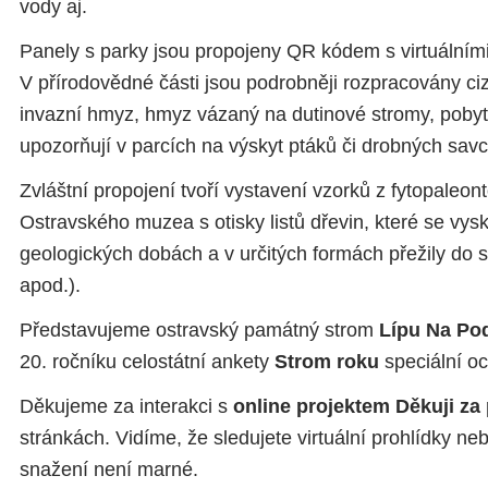
vody aj.
Panely s parky jsou propojeny QR kódem s virtuálními
V přírodovědné části jsou podrobněji rozpracovány ciz
invazní hmyz, hmyz vázaný na dutinové stromy, pobyt
upozorňují v parcích na výskyt ptáků či drobných savc
Zvláštní propojení tvoří vystavení vzorků z fytopaleon
Ostravského muzea s otisky listů dřevin, které se vys
geologických dobách a v určitých formách přežily do s
apod.).
Představujeme ostravský památný strom
Lípu Na Po
20. ročníku celostátní ankety
Strom roku
speciální o
Děkujeme za interakci s
online projektem Děkuji za
stránkách. Vidíme, že sledujete virtuální prohlídky n
snažení není marné.