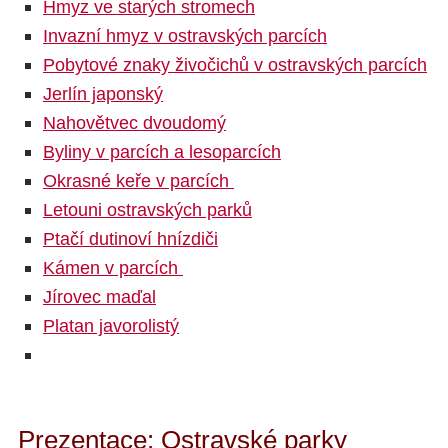
Hmyz ve starých stromech
Invazní hmyz v ostravských parcích
Pobytové znaky živočichů v ostravských parcích
Jerlín japonský
Nahovětvec dvoudomý
Byliny v parcích a lesoparcích
Okrasné keře v parcích
Letouni ostravských parků
Ptačí dutinoví hnízdiči
Kámen v parcích
Jírovec maďal
Platan javorolistý
Prezentace: Ostravské parky