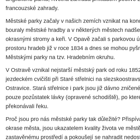
francouzské zahrady.
Městské parky začaly v našich zemích vznikat na konci
bouraly městské hradby a v některých městech nadšen
okrasnými stromy a keři. V Opavě začali s parkovou 
prostoru hradeb již v roce 1834 a dnes se mohou pyšn
Městskými parky na tzv. Hradebním okruhu.
V Ostravě vznikal nejstarší městský park od roku 18
jezdeckém cvičišti při Staré střelnici na slezskoostra
Ostravice. Stará střelnice i park jsou již dávno zniče
pouze pozůstatek lávky (opravené schodiště), po kter
překonávali řeku.
Proč jsou pro nás městské parky tak důležité? Přispíva
okrase města, jsou ukazatelem kvality života ve městě,
zastavěnému prostředí a pokoušejí se nahradit nedost