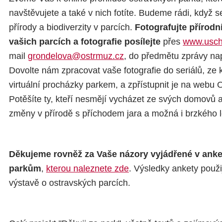
navštěvujete a také v nich fotíte. Budeme rádi, když s
přírody a biodiverzity v parcích.
Fotografujte přírodn
vašich parcích a fotografie posílejte
přes
www.usch
mail
grondelova@ostrmuz.cz
, do předmětu zprávy nap
Dovolte nám zpracovat vaše fotografie do seriálů, ze 
virtuální procházky parkem, a zpřístupnit je na webu
Potěšíte ty, kteří nesmějí vycházet ze svých domovů 
změny v přírodě s příchodem jara a možná i brzkého l
Děkujeme rovněž za Vaše názory vyjádřené v anke
parkům
,
kterou naleznete zde
. Výsledky ankety použ
výstavě o ostravských parcích.