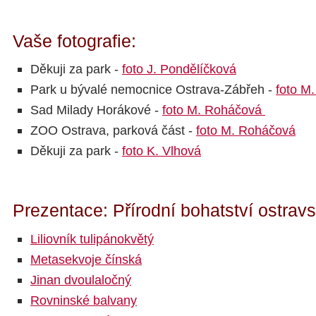
Vaše fotografie:
Děkuji za park -
foto J. Pondělíčková
Park u bývalé nemocnice Ostrava-Zábřeh -
foto M
Sad Milady Horákové -
foto M. Roháčová
ZOO Ostrava, parková část -
foto M. Roháčová
Děkuji za park -
foto K. Vlhová
Prezentace: Přírodní bohatství ostrav
Liliovník tulipánokvětý
Metasekvoje čínská
Jinan dvoulaločný
Rovninské balvany