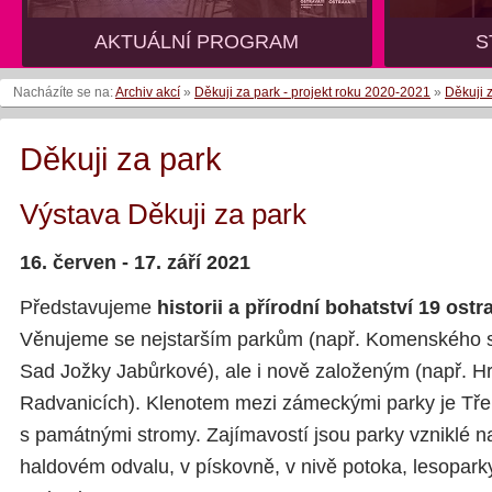
AKTUÁLNÍ PROGRAM
S
Nacházíte se na:
Archiv akcí
»
Děkuji za park - projekt roku 2020-2021
»
Děkuji 
Děkuji za park
Výstava Děkuji za park
16. červen - 17. září 2021
Představujeme
historii a přírodní bohatství 19 ost
Věnujeme se nejstarším parkům (např. Komenského 
Sad Jožky Jabůrkové), ale i nově založeným (např. H
Radvanicích). Klenotem mezi zámeckými parky je Tře
s památnými stromy. Zajímavostí jsou parky vzniklé n
haldovém odvalu, v pískovně, v nivě potoka, lesoparky