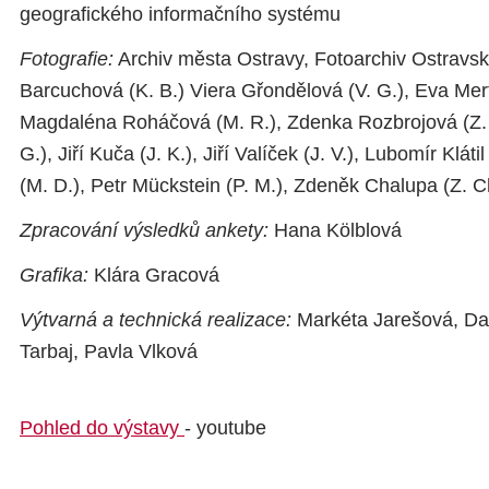
geografického informačního systému
Fotografie:
Archiv města Ostravy, Fotoarchiv Ostravs
Barcuchová (K. B.) Viera Gřondělová (V. G.), Eva Mert
Magdaléna Roháčová (M. R.), Zdenka Rozbrojová (Z. R
G.), Jiří Kuča (J. K.), Jiří Valíček (J. V.), Lubomír Kláti
(M. D.), Petr Mückstein (P. M.), Zdeněk Chalupa (Z. C
Zpracování výsledků ankety:
Hana Kölblová
Grafika:
Klára Gracová
Výtvarná a technická realizace:
Markéta Jarešová, Da
Tarbaj, Pavla Vlková
Pohled do výstavy
- youtube