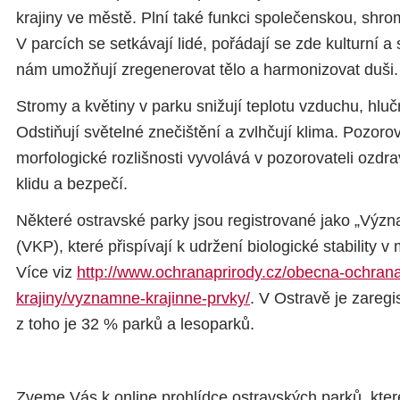
krajiny ve městě. Plní také funkci společenskou, shr
V parcích se setkávají lidé, pořádají se zde kulturní a
nám umožňují zregenerovat tělo a harmonizovat duši.
Stromy a květiny v parku snižují teplotu vzduchu, hluč
Odstiňují světelné znečištění a zvlhčují klima. Pozoro
morfologické rozlišnosti vyvolává v pozorovateli ozdra
klidu a bezpečí.
Některé ostravské parky jsou registrované jako „Význ
(VKP), které přispívají k udržení biologické stability 
Více viz
http://www.ochranaprirody.cz/obecna-ochrana
krajiny/vyznamne-krajinne-prvky
/
. V Ostravě je zareg
z toho je 32 % parků a lesoparků.
Zveme Vás k online prohlídce ostravských parků, které