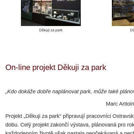
Děkuji za park
Dě
On-line projekt Děkuji za park
„Kdo dokáže dobře naplánovat park, může také pláno
Marc Antoi
Projekt „Děkuji za park“ připravují pracovníci Ostravs
dobu. Celý projekt zakončí výstava, plánovaná pro r
každodenním životě však nastala neočekávaná a nec