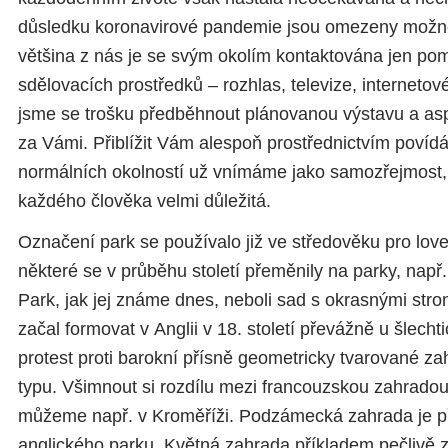
důsledku koronavirové pandemie jsou omezeny možn
většina z nás je se svým okolím kontaktována jen pomo
sdělovacích prostředků – rozhlas, televize, internetov
jsme se trošku předběhnout plánovanou výstavu a aspoň
za Vámi. Přiblížit Vám alespoň prostřednictvím povídání
normálních okolností už vnímáme jako samozřejmost, k
každého člověka velmi důležitá.
Označení park se používalo již ve středověku pro love
některé se v průběhu století přeměnily na parky, nap
Park, jak jej známe dnes, neboli sad s okrasnými stro
začal formovat v Anglii v 18. století převážně u šlecht
protest proti barokní přísně geometricky tvarované z
typu. Všimnout si rozdílu mezi francouzskou zahrado
můžeme např. v Kroměříži. Podzámecká zahrada je p
anglického parku, Květná zahrada příkladem pečlivě 