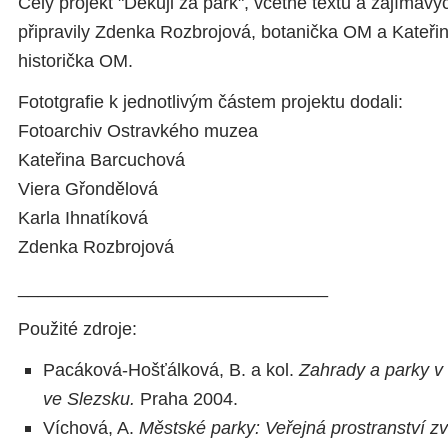
Celý projekt "Děkuji za park", včetně textů a zajímavý
připravily Zdenka Rozbrojová, botanička OM a Kateři
historička OM.
Fototgrafie k jednotlivým částem projektu dodali:
Fotoarchiv Ostravkého muzea
Kateřina Barcuchová
Viera Gřondělová
Karla Ihnatíková
Zdenka Rozbrojová
_______________________________
Použité zdroje:
Pacáková-Hošťálková, B. a kol.
Zahrady a parky v
ve Slezsku.
Praha 2004.
Víchová, A.
Městské parky: Veřejná prostranství zv