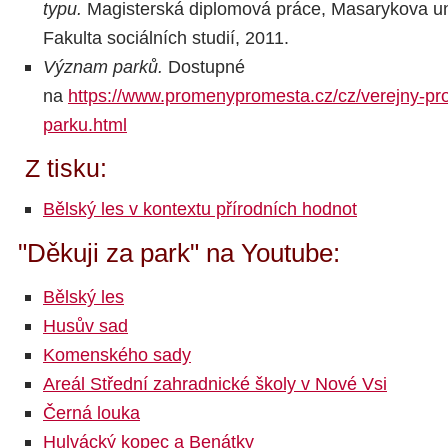
typu.
Magisterská diplomová práce, Masarykova uni
Fakulta sociálních studií, 2011.
Význam parků.
Dostupné
na
https://www.promenypromesta.cz/cz/verejny-pr
parku.html
Z tisku:
Bělský les v kontextu přírodních hodnot
"Děkuji za park" na Youtube:
Bělský les
Husův sad
Komenského sady
Areál Střední zahradnické školy v Nové Vsi
Černá louka
Hulvácký kopec a Benátky