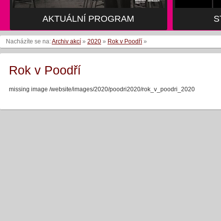
AKTUÁLNÍ PROGRAM
S
Nacházíte se na:
Archiv akcí
»
2020
»
Rok v Poodří
»
Rok v Poodří
missing image /website/images/2020/poodri2020/rok_v_poodri_2020