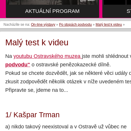
AKTUÁLNÍ PROGRAM
AKTUÁLNÍ PROGRAM
S
S
Nacházíte se na:
On-line výstavy
»
Po stopách podvodu
»
Malý test k videu
»
Malý test k videu
Na
youtubu Ostravského muzea
jste mohli shlédnout
podvodu"
o ostravské penězokazecké dílně.
Pokud se chcete dozvědět, jak se některé věci udály 
zkusit zodpovědět několik otázek v níže uvedeném tes
Připravte se, jdeme na to...
1/ Kašpar Trman
a) nikdo takový neexistoval a v Ostravě už vůbec ne