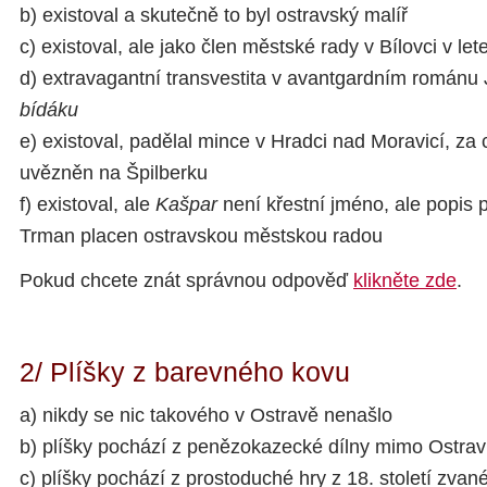
b) existoval a skutečně to byl ostravský malíř
c) existoval, ale jako člen městské rady v Bílovci v l
d) extravagantní transvestita v avantgardním románu
bídáku
e) existoval, padělal mince v Hradci nad Moravicí, za c
uvězněn na Špilberku
f) existoval, ale
Kašpar
není křestní jméno, ale popis 
Trman placen ostravskou městskou radou
Pokud chcete znát správnou odpověď
klikněte zde
.
2/ Plíšky z barevného kovu
a) nikdy se nic takového v Ostravě nenašlo
b) plíšky pochází z penězokazecké dílny mimo Ostra
c) plíšky pochází z prostoduché hry z 18. století zvan