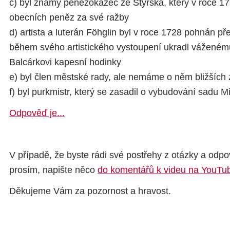
c) byl známý penězokazec ze Štýrska, který v roce 17
obecních peněz za své ražby
d) artista a luterán Föhglin byl v roce 1728 pohnán p
během svého artistického vystoupení ukradl vážené
Balcárkovi kapesní hodinky
e) byl člen městské rady, ale nemáme o něm bližších 
f) byl purkmistr, který se zasadil o vybudování sadu 
Odpověď je...
V případě, že byste rádi své postřehy z otázky a odpov
prosím, napište něco
do komentářů k videu na YouTu
Děkujeme Vám za pozornost a hravost.