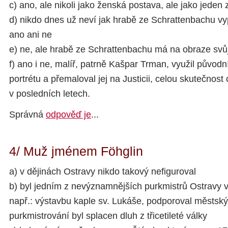
c) ano, ale nikoli jako ženská postava, ale jako jeden
d) nikdo dnes už neví jak hrabě ze Schrattenbachu vyp
ano ani ne
e) ne, ale hrabě ze Schrattenbachu má na obraze svů
f) ano i ne, malíř, patrně Kašpar Trman, využil původ
portrétu a přemaloval jej na Justicii, celou skutečnost 
v posledních letech.
Správná
odpověď je
...
4/ Muž jménem Föhglin
a) v dějinách Ostravy nikdo takový nefiguroval
b) byl jedním z nevýznamnějších purkmistrů Ostravy v 18
např.: výstavbu kaple sv. Lukáše, podporoval městský
purkmistrování byl splacen dluh z třicetileté války