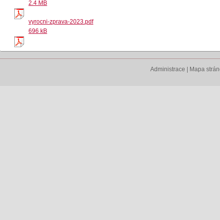
2.4 MB
vyrocni-zprava-2023.pdf
696 kB
Administrace
|
Mapa strá