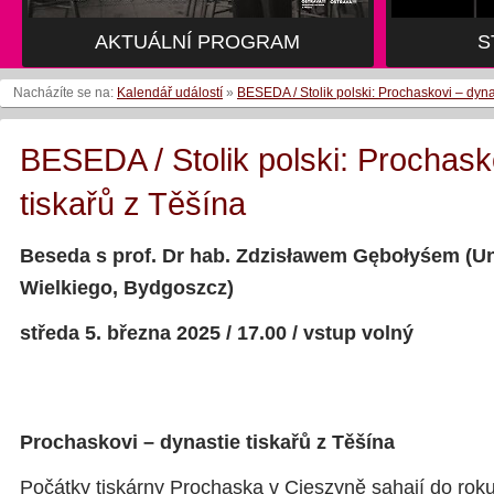
AKTUÁLNÍ PROGRAM
S
Nacházíte se na:
Kalendář událostí
»
BESEDA / Stolik polski: Prochaskovi – dyna
BESEDA / Stolik polski: Prochask
tiskařů z Těšína
Beseda
s prof. Dr hab. Zdzisławem Gębołyśem (U
Wielkiego, Bydgoszcz)
středa 5. března 2025 / 17.00 / vstup volný
Prochaskovi – dynastie tiskařů z Těšína
Počátky tiskárny Prochaska v Cieszyně sahají do rok