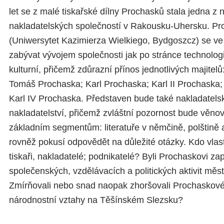
let se z malé tiskařské dílny Prochasků stala jedna z 
nakladatelských společností v Rakousku-Uhersku. Pro
(Uniwersytet Kazimierza Wielkiego, Bydgoszcz) se ve
zabývat vývojem společnosti jak po stránce technologi
kulturní, přičemž zdůrazní přínos jednotlivých majitel
Tomáš Prochaska; Karl Prochaska; Karl II Prochaska; 
Karl IV Prochaska. Představen bude také nakladatels
nakladatelství, přičemž zvláštní pozornost bude věno
základním segmentům: literatuře v němčině, polštině a
rovněž pokusí odpovědět na důležité otázky. Kdo vlas
tiskaři, nakladatelé; podnikatelé? Byli Prochaskovi za
společenských, vzdělávacích a politických aktivit měs
Zmírňovali nebo snad naopak zhoršovali Prochaskové 
národnostní vztahy na Těšínském Slezsku?