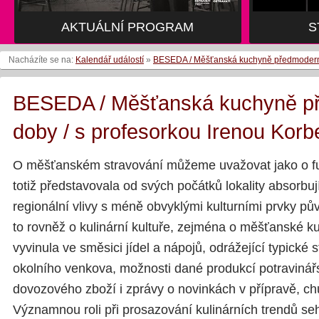
AKTUÁLNÍ PROGRAM
AKTUÁLNÍ PROGRAM
S
S
Nacházíte se na:
Kalendář událostí
»
BESEDA / Měšťanská kuchyně předmoderní 
BESEDA / Měšťanská kuchyně p
doby / s profesorkou Irenou Korb
O měšťanském stravování můžeme uvažovat jako o fu
totiž představovala od svých počátků lokality absorbují
regionální vlivy s méně obvyklými kulturními prvky pů
to rovněž o kulinární kultuře, zejména o měšťanské k
vyvinula ve směsici jídel a nápojů, odrážející typické 
okolního venkova, možnosti dané produkcí potraviná
dovozového zboží i zprávy o novinkách v přípravě, chu
Významnou roli při prosazování kulinárních trendů s