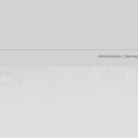
Administration
|
Sitema