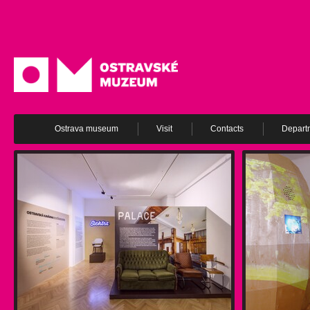
Ostrava museum
Visit
Contacts
Depart